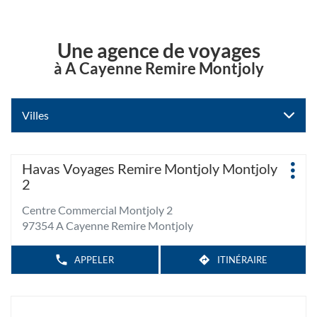
Une agence de voyages
à A Cayenne Remire Montjoly
Villes
Appuyer
Agence
Havas Voyages Remire Montjoly Montjoly
Plus
sur
:
2
d'op
la
touche
Centre Commercial Montjoly 2
ENTRÉE
97354 A Cayenne Remire Montjoly
pour
obtenir
APPELER
ITINÉRAIRE
AFFICHER
JUSQU'À
de
LE
L'AGENCE
NUMÉRO
plus
HAVAS
DE
amples
TÉLÉPHONE
VOYAGES
DE
REMIRE