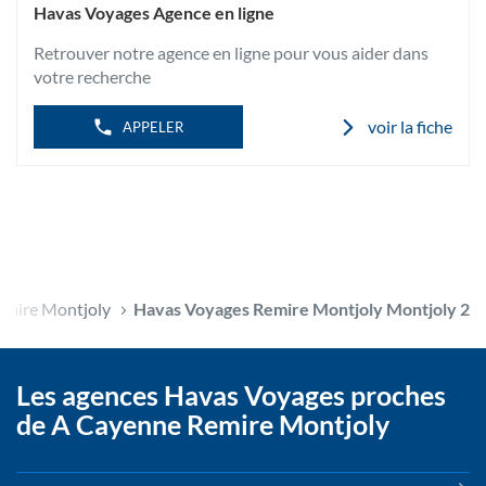
informations
L'AGENCE
Havas Voyages Agence en ligne
MONTJOLY
HAVAS
MONTJOLY
VOYAGES
Retrouver notre agence en ligne pour vous aider dans
REMIRE
2
MONTJOLY
votre recherche
MONTJOLY
2
voir la fiche
APPELER
emire Montjoly
Havas Voyages Remire Montjoly Montjoly 2
Les agences Havas Voyages proches
de A Cayenne Remire Montjoly