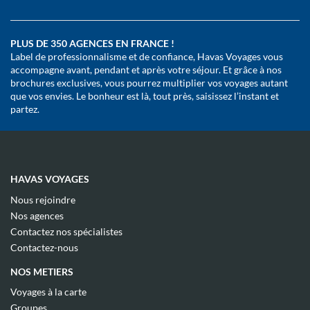
PLUS DE 350 AGENCES EN FRANCE !
Label de professionnalisme et de confiance, Havas Voyages vous
accompagne avant, pendant et après votre séjour. Et grâce à nos
brochures exclusives, vous pourrez multiplier vos voyages autant
que vos envies. Le bonheur est là, tout près, saisissez l’instant et
partez.
HAVAS VOYAGES
(ouvre
Nous rejoindre
dans
(ouvre
Nos agences
une
dans
(ouvre
nouvelle
Contactez nos spécialistes
une
dans
fenêtre)
(ouvre
nouvelle
Contactez-nous
une
dans
fenêtre)
nouvelle
une
NOS METIERS
fenêtre)
nouvelle
fenêtre)
(ouvre
Voyages à la carte
dans
(ouvre
Groupes