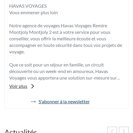
HAVAS VOYAGES
Vous emmener plus loin
Notre agence de voyages Havas Voyages Remire
Montjoly Montjoly 2 est à votre service pour vous
conseiller, vous offrir la meilleure écoute et vous
accompagner en toute sécurité dans tous vos projets de
voyage.
Que ce soit pour un séjour en famille, un circuit
découverte ou un week-end en amoureux, Havas
Voyages vous apportera une solution sur-mesure sur
plus de 85 destinations, en France et partout dans le
Voir plus
monde.
Grâce à son expertise et à sa passion, votre conseiller
S'abonner à la newsletter
de
voyages vous fera bénéficier de ses meilleurs conseils et
l'agence
de tarifs négociés afin de vous proposer les vacances
Havas
dont vous rêvez au meilleur prix.
Voyages
Remire
Pour toutes vos envies d’évasion, venez découvrir votre
Montjoly
Actualités