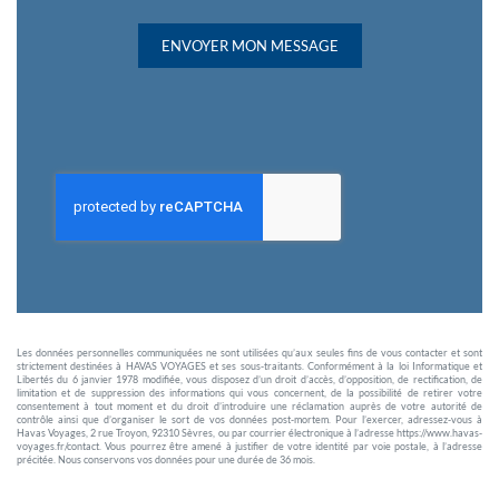
ENVOYER MON MESSAGE
Les données personnelles communiquées ne sont utilisées qu’aux seules fins de vous contacter et sont
strictement destinées à HAVAS VOYAGES et ses sous-traitants. Conformément à la loi Informatique et
Libertés du 6 janvier 1978 modifiée, vous disposez d’un droit d’accès, d’opposition, de rectification, de
limitation et de suppression des informations qui vous concernent, de la possibilité de retirer votre
consentement à tout moment et du droit d’introduire une réclamation auprès de votre autorité de
contrôle ainsi que d’organiser le sort de vos données post-mortem. Pour l’exercer, adressez-vous à
Havas Voyages, 2 rue Troyon, 92310 Sèvres, ou par courrier électronique à l’adresse https://www.havas-
voyages.fr/contact. Vous pourrez être amené à justifier de votre identité par voie postale, à l’adresse
précitée. Nous conservons vos données pour une durée de 36 mois.