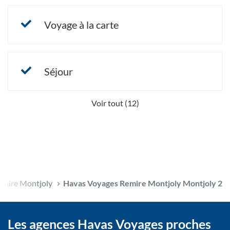
Voyage à la carte
Séjour
Voir tout (12)
emire Montjoly
Havas Voyages Remire Montjoly Montjoly 2
Les agences Havas Voyages proches