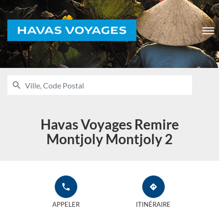
Voyages
Men
RECHERCHER
UNE
Ville,
AGENCE
Code
HAVAS
VOYAGES
Postal
Havas Voyages Remire
Montjoly Montjoly 2
APPELER
JUSQU'À
L'AGENCE
L'AGENCE
APPELER
ITINÉRAIRE
HAVAS
HAVAS
VOYAGES
VOYAGES