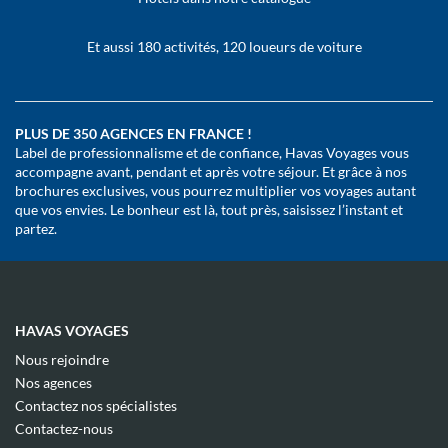
Et aussi 180 activités, 120 loueurs de voiture
PLUS DE 350 AGENCES EN FRANCE !
Label de professionnalisme et de confiance, Havas Voyages vous
accompagne avant, pendant et après votre séjour. Et grâce à nos
brochures exclusives, vous pourrez multiplier vos voyages autant
que vos envies. Le bonheur est là, tout près, saisissez l’instant et
partez.
HAVAS VOYAGES
(ouvre
Nous rejoindre
dans
(ouvre
Nos agences
une
dans
(ouvre
nouvelle
Contactez nos spécialistes
une
dans
fenêtre)
(ouvre
nouvelle
Contactez-nous
une
dans
fenêtre)