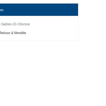
les
s-Sables-D-Olonne
Retour à Vendée