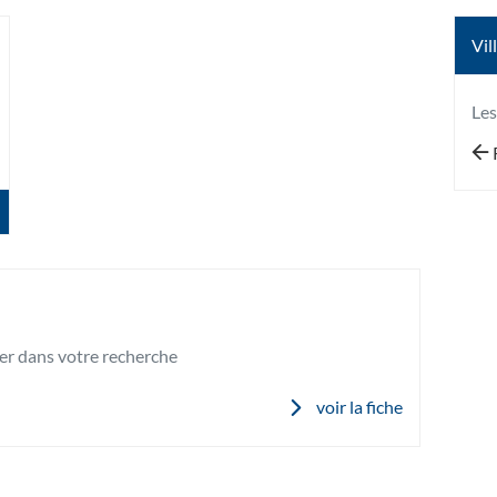
Vil
lus
'options
Le
er dans votre recherche
voir la fiche