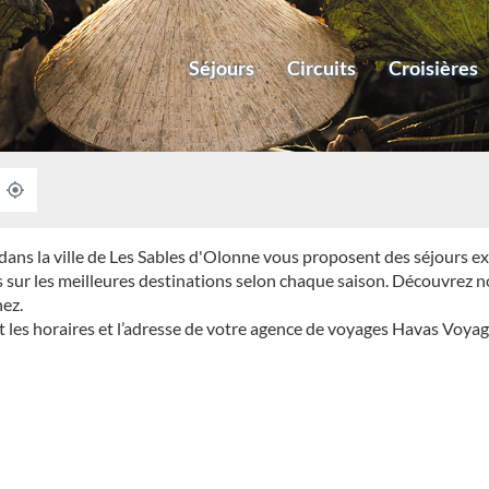
Séjours
Circuits
Croisières
À
,
PROXIMITÉ
TROUVER
UNE
AGENCE
ns la ville de Les Sables d'Olonne vous proposent des séjours exc
HAVAS
VOYAGES
s sur les meilleures destinations selon chaque saison. Découvrez n
ez.
les horaires et l’adresse de votre agence de voyages Havas Voyag