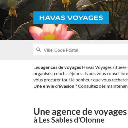
Voyages
RECHERCHER
UNE
Ville,
AGENCE
Code
HAVAS
VOYAGES
Postal
Les
agences de voyages
Havas Voyages situées da
organisés, courts séjours... Nous vous conseillon
vous procurer tout le bonheur que vous recherch
Une envie d'évasion ?
Consultez dès maintenant 
Une agence de voyages
à Les Sables d'Olonne