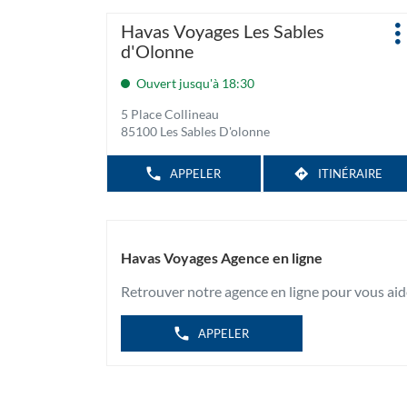
Appuyer
Agence
Havas Voyages Les Sables
P
sur
:
d'Olonne
d
la
touche
Ouvert jusqu'à 18:30
ENTRÉE
5 Place Collineau
pour
85100 Les Sables D'olonne
obtenir
de
APPELER
ITINÉRAIRE
AFFICHER
JUSQU'À
plus
LE
L'AGENCE
amples
NUMÉRO
HAVAS
DE
informations
TÉLÉPHONE
VOYAGES
DE
LES
L'AGENCE
Havas Voyages Agence en ligne
SABLES
HAVAS
D'OLONNE
VOYAGES
Retrouver notre agence en ligne pour vous aid
LES
SABLES
D'OLONNE
APPELER