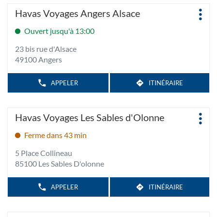
informations
DE
Appuyer
TÉLÉPHONE
VOYAGES
Agence
Havas Voyages Angers Alsace
DE
LA
Plus
sur
:
L'AGENCE
CHAPELLE
d'op
HAVAS
la
Ouvert jusqu'à 13:00
SUR
VOYAGES
touche
LA
ERDRE
23 bis rue d'Alsace
CHAPELLE
ENTRÉE
SUR
49100 Angers
pour
ERDRE
obtenir
de
APPELER
ITINÉRAIRE
AFFICHER
JUSQU'À
LE
plus
L'AGENCE
NUMÉRO
amples
HAVAS
DE
Appuyer
TÉLÉPHONE
VOYAGES
informations
Agence
Havas Voyages Les Sables d'Olonne
DE
ANGERS
Plus
sur
:
L'AGENCE
ALSACE
d'op
HAVAS
la
Ferme dans 43 min
VOYAGES
touche
ANGERS
5 Place Collineau
ALSACE
ENTRÉE
85100 Les Sables D'olonne
pour
obtenir
de
APPELER
ITINÉRAIRE
AFFICHER
JUSQU'À
LE
plus
L'AGENCE
NUMÉRO
amples
HAVAS
DE
Appuyer
TÉLÉPHONE
VOYAGES