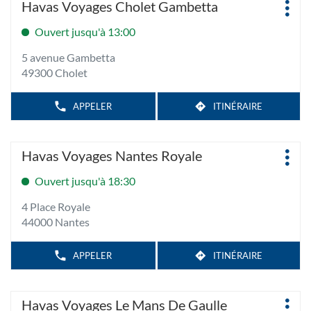
informations
Agence
Havas Voyages Cholet Gambetta
DE
LES
Plus
sur
:
L'AGENCE
SABLES
d'op
HAVAS
la
Ouvert jusqu'à 13:00
D'OLONNE
VOYAGES
touche
LES
5 avenue Gambetta
SABLES
ENTRÉE
D'OLONNE
49300 Cholet
pour
obtenir
de
APPELER
ITINÉRAIRE
AFFICHER
JUSQU'À
LE
plus
L'AGENCE
NUMÉRO
amples
HAVAS
DE
Appuyer
TÉLÉPHONE
VOYAGES
informations
Agence
Havas Voyages Nantes Royale
DE
CHOLET
Plus
sur
:
L'AGENCE
GAMBETTA
d'op
HAVAS
la
Ouvert jusqu'à 18:30
VOYAGES
touche
CHOLET
4 Place Royale
GAMBETTA
ENTRÉE
44000 Nantes
pour
obtenir
de
APPELER
ITINÉRAIRE
AFFICHER
JUSQU'À
LE
plus
L'AGENCE
NUMÉRO
amples
HAVAS
DE
Appuyer
TÉLÉPHONE
VOYAGES
informations
Agence
Havas Voyages Le Mans De Gaulle
DE
NANTES