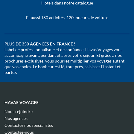
Hotels dans notre catalogue
Et aussi 180 activités, 120 loueurs de voiture
PLUS DE 350 AGENCES EN FRANCE !
Label de professionnalisme et de confiance, Havas Voyages vous
accompagne avant, pendant et après votre séjour. Et grâce à nos
brochures exclusives, vous pourrez multiplier vos voyages autant
que vos envies. Le bonheur est là, tout près, saisissez l’instant et
partez.
HAVAS VOYAGES
(ouvre
Nous rejoindre
dans
(ouvre
Nos agences
une
dans
(ouvre
nouvelle
Contactez nos spécialistes
une
dans
fenêtre)
(ouvre
nouvelle
Contactez-nous
une