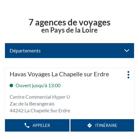
7 agences de voyages
en Pays de la Loire
Départements
Appuyer
Agence
Havas Voyages La Chapelle sur Erdre
Plus
sur
:
d'op
la
Ouvert jusqu'à 13:00
touche
Centre Commercial Hyper U
ENTRÉE
Zac de la Berangerais
pour
44242 La Chapelle Sur Erdre
obtenir
de
plus
APPELER
ITINÉRAIRE
AFFICHER
JUSQU'À
LE
amples
L'AGENCE
NUMÉRO
HAVAS