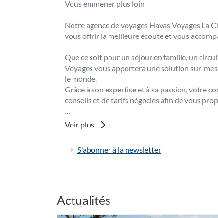
Vous emmener plus loin
Notre agence de voyages Havas Voyages La Chap
vous offrir la meilleure écoute et vous accomp
Que ce soit pour un séjour en famille, un cir
Voyages vous apportera une solution sur-mesur
le monde.
Grâce à son expertise et à sa passion, votre co
conseils et de tarifs négociés afin de vous pro
Pour toutes vos envies d’évasion, venez déco
Voir plus
sur Erdre, spécialiste du voyage sur-mesure à 
S'abonner à la newsletter
de
A très bientôt dans notre agence de voyages 
l'agence
Havas
Voyages
La
Chapelle
Actualités
sur
Erdre