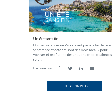
Un été sans fin
Et si les vacances ne s'arrêtaient pas à la fin de l'été 
Septembre et octobre sont des mois idéaux pour
voyager et profiter de destinations encore baignées
soleil.
Partager sur
Lien
(ouvre
Lien
(ouvre
Lien
(ouvre
Lien
(ouvre
de
dans
de
dans
de
dans
de
dans
partage
une
partage
une
partage
une
partage
une
EN SAVOIR PLUS
vers
nouvelle
vers
nouvelle
vers
nouvelle
vers
nouvelle
À
facebook
fenêtre)
twitter
fenêtre)
linkedin
fenêtre)
email
fenêtre)
PROPOS
DE
LA
PUBLICATION
UN