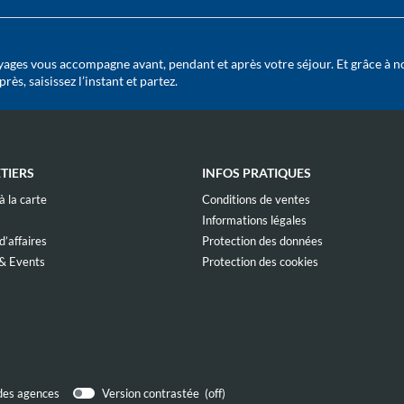
ages vous accompagne avant, pendant et après votre séjour. Et grâce à n
ès, saisissez l’instant et partez.
TIERS
INFOS PRATIQUES
(ouvre
(ouvre
 la carte
Conditions de ventes
dans
dans
(ouvre
(ouvre
Informations légales
une
une
dans
dans
nouvelle
nouvelle
(ouvre
(ouvre
’affaires
Protection des données
une
une
fenêtre)
fenêtre)
dans
dans
nouvelle
nouvelle
(ouvre
(ouvre
& Events
Protection des cookies
une
une
fenêtre)
fenêtre)
dans
dans
nouvelle
nouvelle
vre
une
une
fenêtre)
fenêtre)
s
nouvelle
nouvelle
fenêtre)
fenêtre)
velle
tre)
 des agences
Version contrastée (
off
)