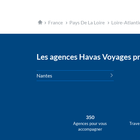
Accueil
France
Pays De La Loire
Loire-Atlant
Les agences Havas Voyages pr
Nantes
350
Agences pour vous
Trave
accompagner