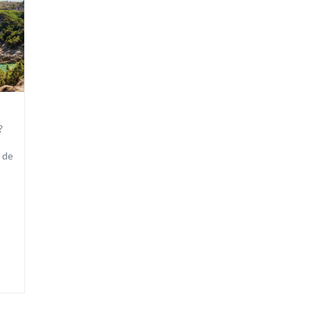
?
 de