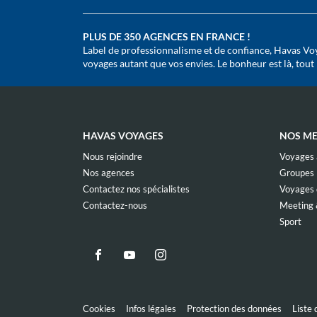
PLUS DE 350 AGENCES EN FRANCE !
Label de professionnalisme et de confiance, Havas Voy
voyages autant que vos envies. Le bonheur est là, tout pr
HAVAS VOYAGES
NOS ME
(ouvre
Nous rejoindre
Voyages à
dans
(ouvre
Nos agences
Groupes
une
dans
nouvelle
(ouvre
Contactez nos spécialistes
Voyages d
une
fenêtre)
dans
nouvelle
(ouvre
Contactez-nous
Meeting 
une
fenêtre)
dans
nouvelle
(ou
Sport
une
fenêtre)
dan
nouvelle
une
fenêtre)
nou
Aller
Aller
Aller
fenê
sur
sur
sur
la
la
la
page
page
page
(ouvre
(ouvre
(ouvre
Cookies
Infos légales
Protection des données
Liste