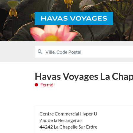
Voyages
RECHERCHER
UNE
Ville,
AGENCE
Code
HAVAS
VOYAGES
Postal
Havas Voyages La Chape
Fermé
Centre Commercial Hyper U
Zac de la Berangerais
44242 La Chapelle Sur Erdre