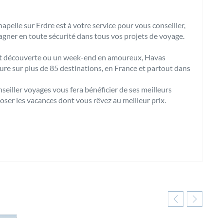
elle sur Erdre est à votre service pour vous conseiller,
agner en toute sécurité dans tous vos projets de voyage.
cuit découverte ou un week-end en amoureux, Havas
e sur plus de 85 destinations, en France et partout dans
nseiller voyages vous fera bénéficier de ses meilleurs
poser les vacances dont vous rêvez au meilleur prix.
uvrir votre agence de voyages Havas Voyages La Chapelle
La Chapelle sur Erdre.
Havas Voyages La Chapelle sur Erdre.