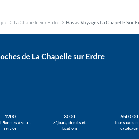
ique
La Chapelle Sur Erdre
Havas Voyages La Chapelle Sur E
oches de La Chapelle sur Erdre
1200
8000
650 000
l Planners à votre
Séjours, circuits et
Hotels dans n
service
locations
catalogue