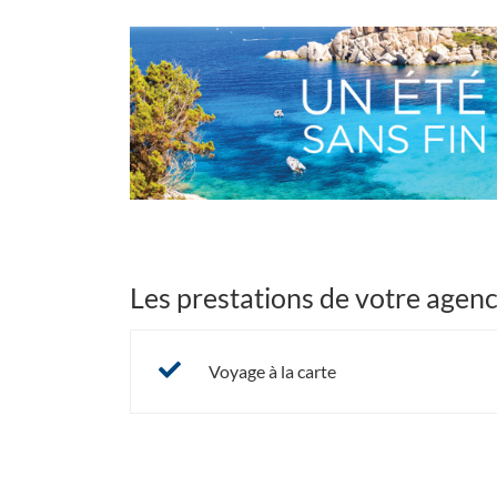
ÉTÉ
SANS
Un
FIN
été
(OUVRE
sans
DANS
Bannières
fin
UNE
NOUVELLE
FENÊTRE)
Les prestations de votre agen
Voyage à la carte