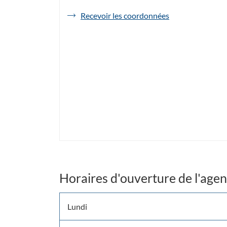
de
Recevoir les coordonnées
l'agence
Havas
Voyages
La
Chapelle
sur
Erdre
Horaires d'ouverture de l'age
Horaires
Lundi
d'ouverture