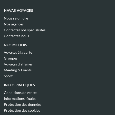
HAVAS VOYAGES
(ouvre
Nous rejoindre
dans
(ouvre
Nos agences
une
dans
(ouvre
nouvelle
Contactez nos spécialistes
une
dans
fenêtre)
(ouvre
nouvelle
Contactez-nous
une
dans
fenêtre)
nouvelle
une
NOS METIERS
fenêtre)
nouvelle
fenêtre)
(ouvre
Voyages à la carte
dans
(ouvre
Groupes
une
dans
(ouvre
nouvelle
Voyages d’affaires
une
dans
fenêtre)
(ouvre
nouvelle
Meeting & Events
une
dans
fenêtre)
(ouvre
nouvelle
Sport
une
dans
fenêtre)
nouvelle
une
INFOS PRATIQUES
fenêtre)
nouvelle
fenêtre)
(ouvre
Conditions de ventes
dans
(ouvre
Informations légales
une
dans
(ouvre
nouvelle
Protection des données
une
dans
fenêtre)
(ouvre
nouvelle
Protection des cookies
une
dans
fenêtre)