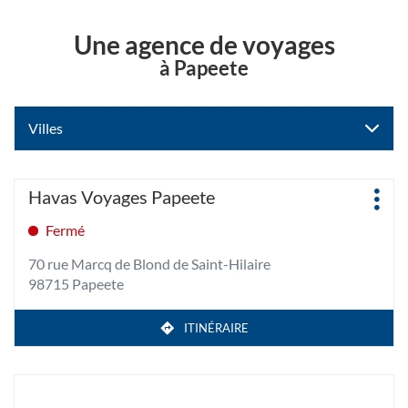
Une agence de voyages
à Papeete
Villes
Appuyer
Agence
Havas Voyages Papeete
Plus
sur
:
d'op
la
Fermé
touche
70 rue Marcq de Blond de Saint-Hilaire
ENTRÉE
98715 Papeete
pour
obtenir
de
ITINÉRAIRE
JUSQU'À
plus
L'AGENCE
amples
HAVAS
VOYAGES
informations
PAPEETE