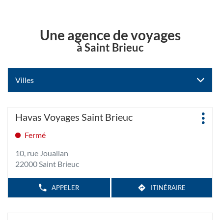
Une agence de voyages
à Saint Brieuc
Villes
Appuyer
Agence
Havas Voyages Saint Brieuc
Plus
sur
:
d'op
la
Fermé
touche
10, rue Jouallan
ENTRÉE
22000 Saint Brieuc
pour
obtenir
de
APPELER
ITINÉRAIRE
AFFICHER
JUSQU'À
LE
plus
L'AGENCE
NUMÉRO
amples
HAVAS
DE
TÉLÉPHONE
VOYAGES