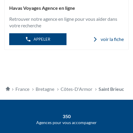
informations
DE
SAINT
L'AGENCE
Havas Voyages Agence en ligne
BRIEUC
HAVAS
VOYAGES
Retrouver notre agence en ligne pour vous aider dans
SAINT
BRIEUC
votre recherche
voir la fiche
APPELER
Accueil
France
Bretagne
Côtes-D'Armor
Saint Brieuc
350
Agences pour vous accompagner