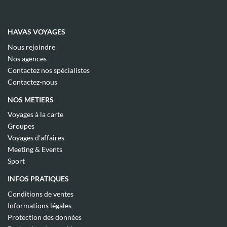
HAVAS VOYAGES
(ouvre
Nous rejoindre
dans
(ouvre
Nos agences
une
dans
(ouvre
nouvelle
Contactez nos spécialistes
une
dans
fenêtre)
(ouvre
nouvelle
Contactez-nous
une
dans
fenêtre)
nouvelle
une
NOS METIERS
fenêtre)
nouvelle
fenêtre)
(ouvre
Voyages à la carte
dans
(ouvre
Groupes
une
dans
(ouvre
nouvelle
Voyages d’affaires
une
dans
fenêtre)
(ouvre
nouvelle
Meeting & Events
une
dans
fenêtre)
(ouvre
nouvelle
Sport
une
dans
fenêtre)
nouvelle
une
INFOS PRATIQUES
fenêtre)
nouvelle
fenêtre)
(ouvre
Conditions de ventes
dans
(ouvre
Informations légales
une
dans
(ouvre
nouvelle
Protection des données
une
dans
fenêtre)
(ouvre