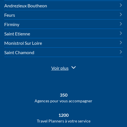
Andrezieux Boutheon
Feurs
Firminy
Saint Etienne
Monistrol Sur Loire
Saint Chamond
Voir plus
de
points
de
vente
de
350
HAVAS
VOYAGES
Agences pour vous accompagner
1200
Travel Planners à votre service