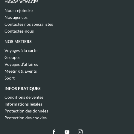
HAVAS VOYAGES
(ouvre
Nous rejoindre
dans
(ouvre
Nos agences
une
dans
(ouvre
nouvelle
Contactez nos spécialistes
une
dans
fenêtre)
(ouvre
nouvelle
Contactez-nous
une
dans
fenêtre)
nouvelle
une
NOS METIERS
fenêtre)
nouvelle
fenêtre)
(ouvre
Voyages à la carte
dans
(ouvre
Groupes
une
dans
(ouvre
nouvelle
Voyages d’affaires
une
dans
fenêtre)
(ouvre
nouvelle
Meeting & Events
une
dans
fenêtre)
(ouvre
nouvelle
Sport
une
dans
fenêtre)
nouvelle
une
INFOS PRATIQUES
fenêtre)
nouvelle
fenêtre)
(ouvre
Conditions de ventes
dans
(ouvre
Informations légales
une
dans
(ouvre
nouvelle
Protection des données
une
dans
fenêtre)
(ouvre
nouvelle
Protection des cookies
une
dans
fenêtre)
nouvelle
une
fenêtre)
nouvelle