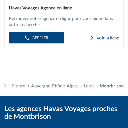
informations
DE
MONTBRISON
L'AGENCE
Havas Voyages Agence en ligne
TUPINERIE
HAVAS
VOYAGES
Retrouver notre agence en ligne pour vous aider dans
MONTBRISON
TUPINERIE
votre recherche
voir la fiche
APPELER
Accueil
France
Auvergne-Rhône-Alpes
Loire
Montbrison
Les agences Havas Voyages proches
de Montbrison