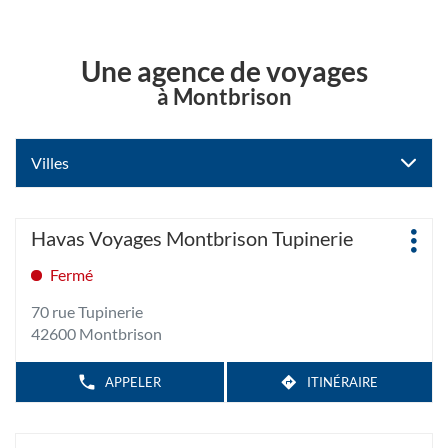
Une agence de voyages
à Montbrison
Villes
Appuyer
Agence
Havas Voyages Montbrison Tupinerie
Plus
sur
:
d'op
la
Fermé
touche
70 rue Tupinerie
ENTRÉE
42600 Montbrison
pour
obtenir
de
APPELER
ITINÉRAIRE
AFFICHER
JUSQU'À
LE
plus
L'AGENCE
NUMÉRO
amples
HAVAS
DE
TÉLÉPHONE
VOYAGES