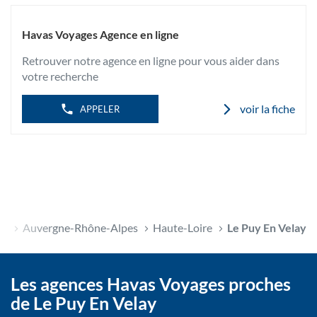
informations
DE
TÉLÉPHONE
VOYAGES
DE
LE
L'AGENCE
Havas Voyages Agence en ligne
PUY
HAVAS
EN
VOYAGES
Retrouver notre agence en ligne pour vous aider dans
LE
VELAY
PUY
votre recherche
CLÉMENCEAU
EN
VELAY
CLÉMENCEAU
voir la fiche
APPELER
ce
Auvergne-Rhône-Alpes
Haute-Loire
Le Puy En Velay
Les agences Havas Voyages proches
de Le Puy En Velay