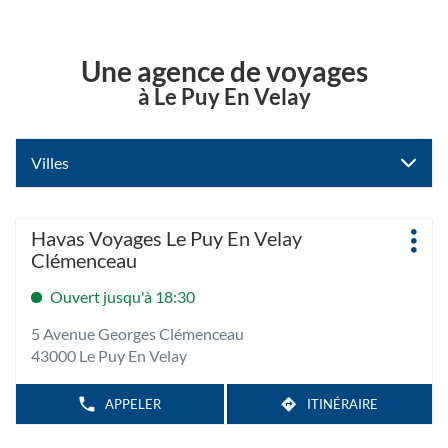
Une agence de voyages
à Le Puy En Velay
Villes
Appuyer
Agence
Havas Voyages Le Puy En Velay
Plus
sur
:
Clémenceau
d'op
la
touche
Ouvert jusqu'à 18:30
ENTRÉE
5 Avenue Georges Clémenceau
pour
43000 Le Puy En Velay
obtenir
de
plus
APPELER
ITINÉRAIRE
AFFICHER
JUSQU'À
LE
amples
L'AGENCE
NUMÉRO
HAVAS