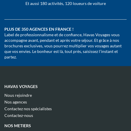
Et aussi 180 activités, 120 loueurs de voiture
PLUS DE 350 AGENCES EN FRANCE !
Label de professionnalisme et de confiance, Havas Voyages vous
accompagne avant, pendant et après votre séjour. Et grâce à nos
brochures exclusives, vous pourrez multiplier vos voyages autant
que vos envies. Le bonheur est là, tout près, saisissez l’instant et
partez.
HAVAS VOYAGES
(ouvre
Nous rejoindre
dans
(ouvre
Nos agences
une
dans
(ouvre
nouvelle
Contactez nos spécialistes
une
dans
fenêtre)
(ouvre
nouvelle
Contactez-nous
une
dans
fenêtre)
nouvelle
une
NOS METIERS
fenêtre)
nouvelle