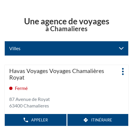
Une agence de voyages
à Chamalieres
Villes
Appuyer
Agence
Havas Voyages Voyages Chamalières
Plus
sur
:
Royat
d'op
la
touche
Fermé
ENTRÉE
87 Avenue de Royat
pour
63400 Chamalieres
obtenir
de
plus
APPELER
ITINÉRAIRE
AFFICHER
JUSQU'À
LE
amples
L'AGENCE
NUMÉRO
HAVAS