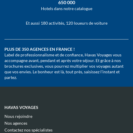
650 000
Hotels dans notre catalogue
Et aussi 180 activités, 120 loueurs de voiture
PLUS DE 350 AGENCES EN FRANCE !
Label de professionnalisme et de confiance, Havas Voyages vous
accompagne avant, pendant et après votre séjour. Et grâce à nos
brochures exclusives, vous pourrez multiplier vos voyages autant
que vos envies. Le bonheur est là, tout près, saisissez l’instant et
partez.
HAVAS VOYAGES
(ouvre
Nous rejoindre
dans
(ouvre
Nos agences
une
dans
(ouvre
nouvelle
Contactez nos spécialistes
une