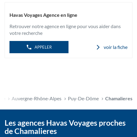
informations
DE
TÉLÉPHONE
VOYAGES
DE
VOYAGES
L'AGENCE
Havas Voyages Agence en ligne
CHAMALIÈRES
HAVAS
ROYAT
VOYAGES
Retrouver notre agence en ligne pour vous aider dans
VOYAGES
CHAMALIÈRES
votre recherche
ROYAT
voir la fiche
APPELER
nce
Auvergne-Rhône-Alpes
Puy-De-Dôme
Chamalieres
Les agences Havas Voyages proches
de Chamalieres