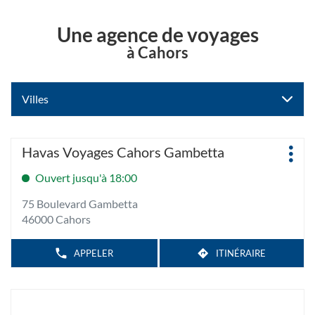
Une agence de voyages
à Cahors
Villes
Appuyer
Agence
Havas Voyages Cahors Gambetta
Plus
sur
:
d'op
la
Ouvert jusqu'à 18:00
touche
75 Boulevard Gambetta
ENTRÉE
46000 Cahors
pour
obtenir
de
APPELER
ITINÉRAIRE
AFFICHER
JUSQU'À
LE
plus
L'AGENCE
NUMÉRO
amples
HAVAS
DE
TÉLÉPHONE
VOYAGES
informations
DE
CAHORS