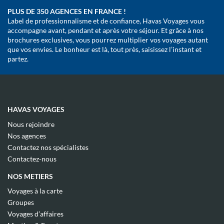
PLUS DE 350 AGENCES EN FRANCE !
Label de professionnalisme et de confiance, Havas Voyages vous
accompagne avant, pendant et après votre séjour. Et grâce à nos
brochures exclusives, vous pourrez multiplier vos voyages autant
que vos envies. Le bonheur est là, tout près, saisissez l’instant et
partez.
HAVAS VOYAGES
(ouvre
Nous rejoindre
dans
(ouvre
Nos agences
une
dans
(ouvre
nouvelle
Contactez nos spécialistes
une
dans
fenêtre)
(ouvre
nouvelle
Contactez-nous
une
dans
fenêtre)
nouvelle
une
NOS METIERS
fenêtre)
nouvelle
fenêtre)
(ouvre
Voyages à la carte
dans
(ouvre
Groupes
une
dans
(ouvre
nouvelle
Voyages d’affaires
une
dans
fenêtre)
(ouvre