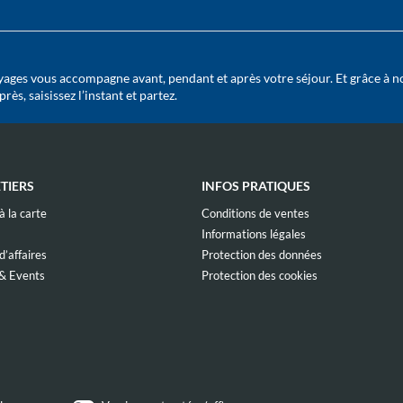
ages vous accompagne avant, pendant et après votre séjour. Et grâce à n
ès, saisissez l’instant et partez.
TIERS
INFOS PRATIQUES
(ouvre
(ouvre
 la carte
Conditions de ventes
dans
dans
(ouvre
(ouvre
Informations légales
une
une
dans
dans
nouvelle
nouvelle
(ouvre
(ouvre
’affaires
Protection des données
une
une
fenêtre)
fenêtre)
dans
dans
nouvelle
nouvelle
(ouvre
(ouvre
& Events
Protection des cookies
une
une
fenêtre)
fenêtre)
dans
dans
nouvelle
nouvelle
vre
une
une
fenêtre)
fenêtre)
s
nouvelle
nouvelle
fenêtre)
fenêtre)
velle
tre)