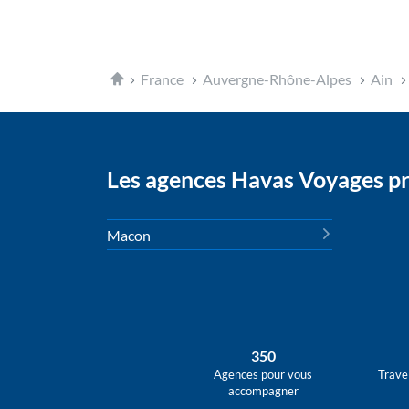
Accueil
France
Auvergne-Rhône-Alpes
Ain
Les agences Havas Voyages pr
Macon
350
Agences pour vous
Trave
accompagner