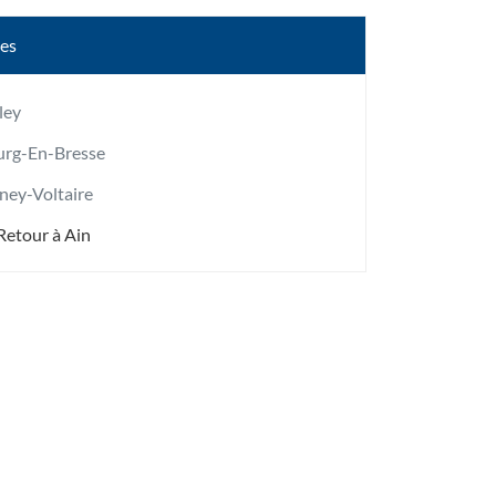
les
ley
urg-En-Bresse
ney-Voltaire
Retour à Ain