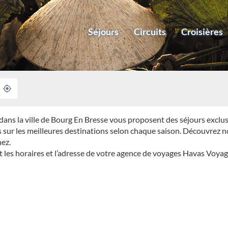
Séjours
Circuits
Croisières
À
,
PROXIMITÉ
TROUVER
UNE
AGENCE
ns la ville de Bourg En Bresse vous proposent des séjours exclusi
HAVAS
VOYAGES
s sur les meilleures destinations selon chaque saison. Découvrez n
ez.
les horaires et l’adresse de votre agence de voyages Havas Voyag