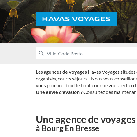
Voyages
RECHERCHER
UNE
Ville,
AGENCE
Code
HAVAS
VOYAGES
Postal
Les
agences de voyages
Havas Voyages situées da
organisés, courts séjours... Nous vous conseillon
vous procurer tout le bonheur que vous recherch
Une envie d'évasion ?
Consultez dès maintenant 
Une agence de voyages
à Bourg En Bresse