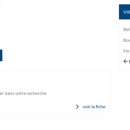
Vil
lus
'options
Bel
Bo
Fer
er dans votre recherche
voir la fiche