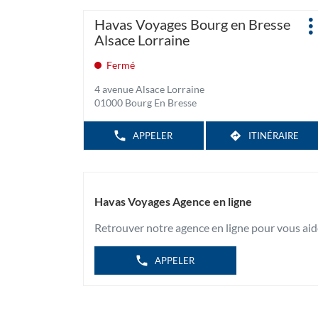
Appuyer
Agence
Havas Voyages Bourg en Bresse
P
sur
:
Alsace Lorraine
d
la
touche
Fermé
ENTRÉE
4 avenue Alsace Lorraine
pour
01000 Bourg En Bresse
obtenir
de
APPELER
ITINÉRAIRE
AFFICHER
JUSQU'À
plus
LE
L'AGENCE
amples
NUMÉRO
HAVAS
DE
informations
TÉLÉPHONE
VOYAGES
DE
BOURG
L'AGENCE
Havas Voyages Agence en ligne
EN
HAVAS
BRESSE
VOYAGES
Retrouver notre agence en ligne pour vous aid
BOURG
ALSACE
EN
LORRAINE
BRESSE
ALSACE
APPELER
LORRAINE