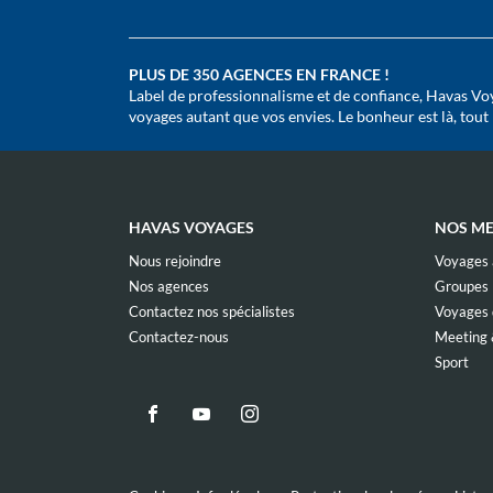
PLUS DE 350 AGENCES EN FRANCE !
Label de professionnalisme et de confiance, Havas Voy
voyages autant que vos envies. Le bonheur est là, tout pr
HAVAS VOYAGES
NOS ME
(ouvre
Nous rejoindre
Voyages à
dans
(ouvre
Nos agences
Groupes
une
dans
nouvelle
(ouvre
Contactez nos spécialistes
Voyages d
une
fenêtre)
dans
nouvelle
(ouvre
Contactez-nous
Meeting 
une
fenêtre)
dans
nouvelle
(ou
Sport
une
fenêtre)
dan
nouvelle
une
fenêtre)
nou
Aller
Aller
Aller
fenê
sur
sur
sur
la
la
la