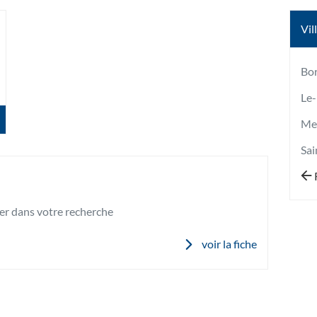
Vil
lus
'options
Bo
Le
Me
Sai
er dans votre recherche
voir la fiche