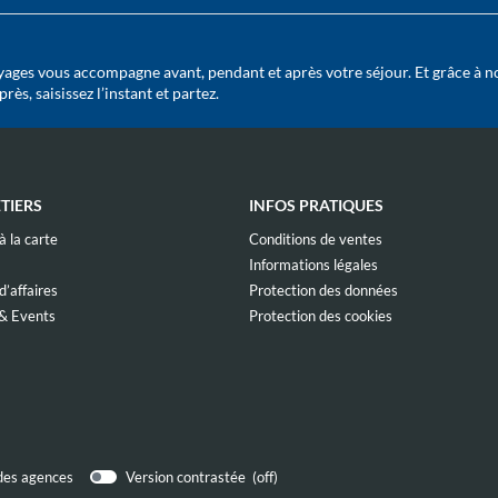
ages vous accompagne avant, pendant et après votre séjour. Et grâce à n
ès, saisissez l’instant et partez.
TIERS
INFOS PRATIQUES
(ouvre
(ouvre
 la carte
Conditions de ventes
dans
dans
(ouvre
(ouvre
Informations légales
une
une
dans
dans
nouvelle
nouvelle
(ouvre
(ouvre
’affaires
Protection des données
une
une
fenêtre)
fenêtre)
dans
dans
nouvelle
nouvelle
(ouvre
(ouvre
& Events
Protection des cookies
une
une
fenêtre)
fenêtre)
dans
dans
nouvelle
nouvelle
vre
une
une
fenêtre)
fenêtre)
s
nouvelle
nouvelle
fenêtre)
fenêtre)
velle
tre)
 des agences
Version contrastée (
off
)