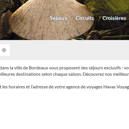
Séjours
Circuits
Croisières
À
,
PROXIMITÉ
TROUVER
UNE
AGENCE
ns la ville de Bordeaux vous proposent des séjours exclusifs : vo
HAVAS
VOYAGES
meilleures destinations selon chaque saison. Découvrez nos meilleu
les horaires et l’adresse de votre agence de voyages Havas Voyag