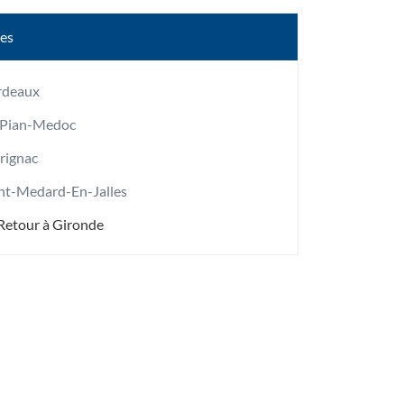
les
rdeaux
-Pian-Medoc
rignac
nt-Medard-En-Jalles
Retour à Gironde