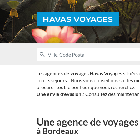
Voyages
RECHERCHER
UNE
Ville,
AGENCE
Code
HAVAS
VOYAGES
Postal
Les
agences de voyages
Havas Voyages situées da
courts séjours... Nous vous conseillons sur les 
procurer tout le bonheur que vous recherchez.
Une envie d'évasion ?
Consultez dès maintenant 
Une agence de voyages
à Bordeaux