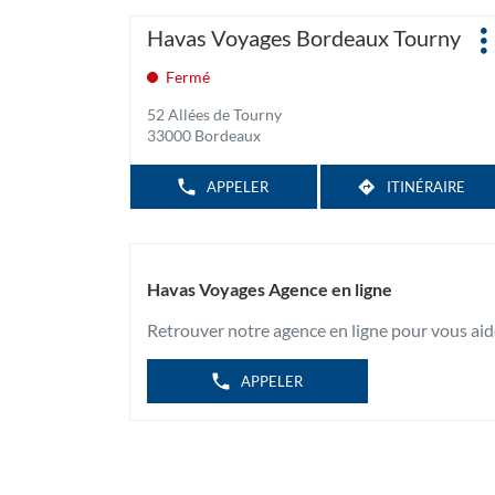
Appuyer
Agence
Havas Voyages Bordeaux Tourny
P
sur
:
d
la
Fermé
touche
52 Allées de Tourny
ENTRÉE
33000 Bordeaux
pour
obtenir
APPELER
ITINÉRAIRE
AFFICHER
JUSQU'À
de
LE
L'AGENCE
plus
NUMÉRO
HAVAS
DE
amples
TÉLÉPHONE
VOYAGES
informations
DE
BORDEAUX
L'AGENCE
Havas Voyages Agence en ligne
TOURNY
HAVAS
VOYAGES
Retrouver notre agence en ligne pour vous aid
BORDEAUX
TOURNY
APPELER