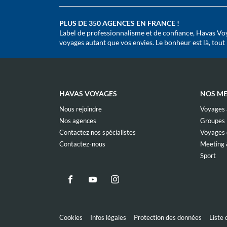
PLUS DE 350 AGENCES EN FRANCE !
Label de professionnalisme et de confiance, Havas Voy
voyages autant que vos envies. Le bonheur est là, tout pr
HAVAS VOYAGES
NOS ME
(ouvre
Nous rejoindre
Voyages à
dans
(ouvre
Nos agences
Groupes
une
dans
nouvelle
(ouvre
Contactez nos spécialistes
Voyages d
une
fenêtre)
dans
nouvelle
(ouvre
Contactez-nous
Meeting 
une
fenêtre)
dans
nouvelle
(ou
Sport
une
fenêtre)
dan
nouvelle
une
fenêtre)
nou
Aller
Aller
Aller
fenê
sur
sur
sur
la
la
la
page
page
page
(ouvre
(ouvre
(ouvre
Cookies
Infos légales
Protection des données
Liste
dans
dans
dans