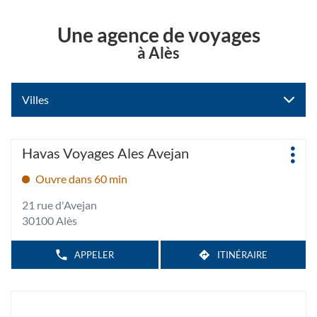
Une agence de voyages
à Alès
Villes
Appuyer
Agence
Havas Voyages Ales Avejan
Plus
sur
:
d'op
la
Ouvre dans 60 min
touche
21 rue d'Avejan
ENTRÉE
30100 Alès
pour
obtenir
de
APPELER
ITINÉRAIRE
AFFICHER
JUSQU'À
LE
plus
L'AGENCE
NUMÉRO
amples
HAVAS
DE
TÉLÉPHONE
VOYAGES
informations
DE
ALES