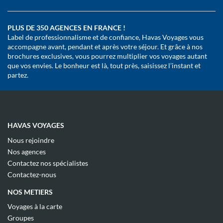
PLUS DE 350 AGENCES EN FRANCE !
Label de professionnalisme et de confiance, Havas Voyages vous
accompagne avant, pendant et après votre séjour. Et grâce à nos
brochures exclusives, vous pourrez multiplier vos voyages autant
que vos envies. Le bonheur est là, tout près, saisissez l’instant et
partez.
HAVAS VOYAGES
(ouvre
Nous rejoindre
dans
(ouvre
Nos agences
une
dans
(ouvre
nouvelle
Contactez nos spécialistes
une
dans
fenêtre)
(ouvre
nouvelle
Contactez-nous
une
dans
fenêtre)
nouvelle
une
NOS METIERS
fenêtre)
nouvelle
fenêtre)
(ouvre
Voyages à la carte
dans
(ouvre
Groupes
une