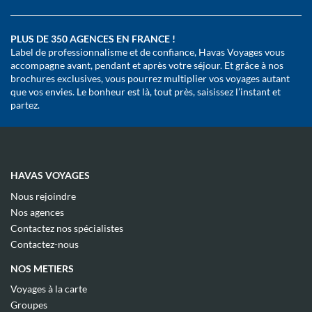
PLUS DE 350 AGENCES EN FRANCE !
Label de professionnalisme et de confiance, Havas Voyages vous
accompagne avant, pendant et après votre séjour. Et grâce à nos
brochures exclusives, vous pourrez multiplier vos voyages autant
que vos envies. Le bonheur est là, tout près, saisissez l’instant et
partez.
HAVAS VOYAGES
(ouvre
Nous rejoindre
dans
(ouvre
Nos agences
une
dans
(ouvre
nouvelle
Contactez nos spécialistes
une
dans
fenêtre)
(ouvre
nouvelle
Contactez-nous
une
dans
fenêtre)
nouvelle
une
NOS METIERS
fenêtre)
nouvelle
fenêtre)
(ouvre
Voyages à la carte
dans
(ouvre
Groupes
une