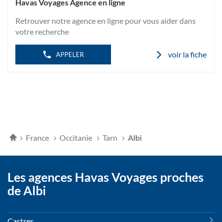
L'AGENCE
Havas Voyages Agence en ligne
VIGAN
HAVAS
VOYAGES
Retrouver notre agence en ligne pour vous aider dans
ALBI
VIGAN
votre recherche
voir la fiche
APPELER
Accueil
France
Occitanie
Tarn
Albi
Les agences Havas Voyages proches
de Albi
Castres