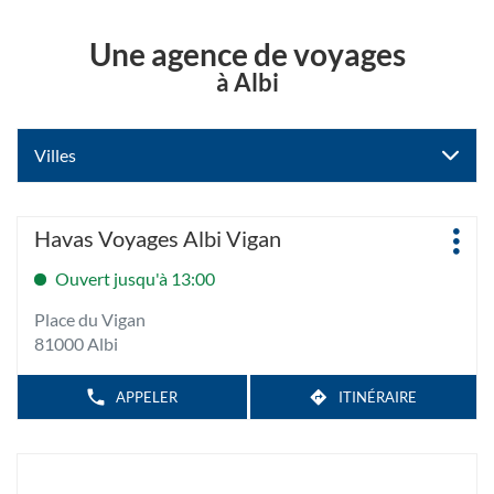
Une agence de voyages
à Albi
Villes
Appuyer
Agence
Havas Voyages Albi Vigan
Plus
sur
:
d'op
la
Ouvert jusqu'à 13:00
touche
Place du Vigan
ENTRÉE
81000 Albi
pour
obtenir
de
APPELER
ITINÉRAIRE
AFFICHER
JUSQU'À
LE
plus
L'AGENCE
NUMÉRO
amples
HAVAS
DE
TÉLÉPHONE
VOYAGES
informations
DE
ALBI