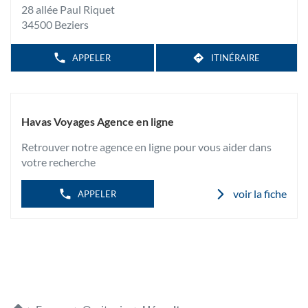
AGDE
28 allée Paul Riquet
SOLEIL
ENTRÉE
34500 Beziers
pour
obtenir
de
APPELER
ITINÉRAIRE
AFFICHER
JUSQU'À
LE
plus
L'AGENCE
NUMÉRO
amples
HAVAS
DE
TÉLÉPHONE
VOYAGES
informations
DE
BÉZIERS
L'AGENCE
Havas Voyages Agence en ligne
RIQUET
HAVAS
VOYAGES
Retrouver notre agence en ligne pour vous aider dans
BÉZIERS
RIQUET
votre recherche
voir la fiche
APPELER