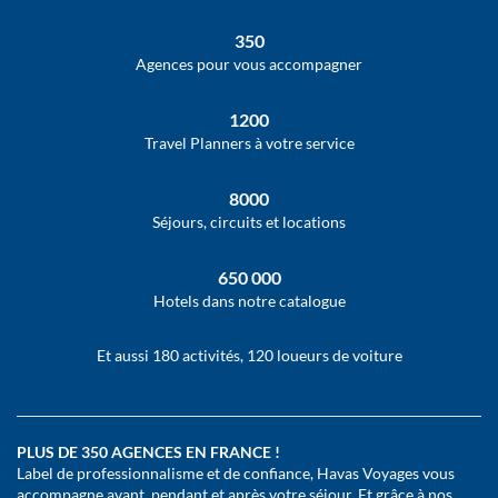
vente
de
350
HAVAS
VOYAGES
Agences pour vous accompagner
1200
Travel Planners à votre service
8000
Séjours, circuits et locations
650 000
Hotels dans notre catalogue
Et aussi 180 activités, 120 loueurs de voiture
PLUS DE 350 AGENCES EN FRANCE !
Label de professionnalisme et de confiance, Havas Voyages vous
accompagne avant, pendant et après votre séjour. Et grâce à nos