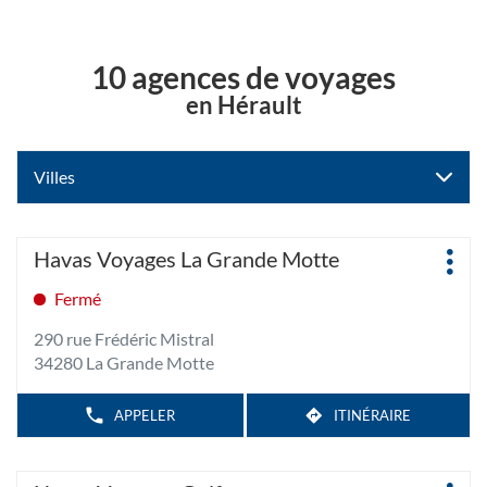
10 agences de voyages
en Hérault
Villes
Appuyer
Agence
Havas Voyages La Grande Motte
Plus
sur
:
d'op
la
Fermé
touche
290 rue Frédéric Mistral
ENTRÉE
34280 La Grande Motte
pour
obtenir
de
APPELER
ITINÉRAIRE
AFFICHER
JUSQU'À
LE
plus
L'AGENCE
NUMÉRO
amples
HAVAS
DE
Appuyer
TÉLÉPHONE
VOYAGES