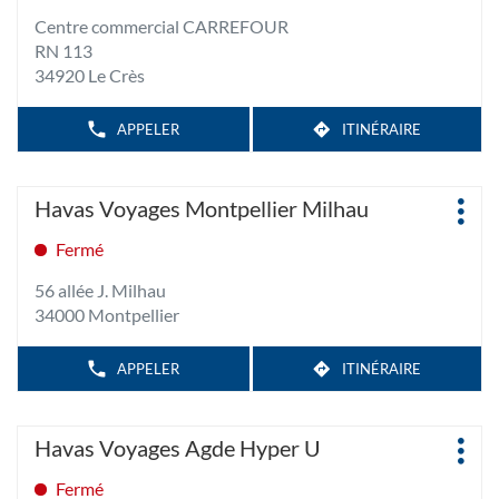
touche
MONTPELLIER
Centre commercial CARREFOUR
JEAN
ENTRÉE
MOULIN
RN 113
pour
34920 Le Crès
obtenir
de
plus
APPELER
ITINÉRAIRE
AFFICHER
JUSQU'À
LE
amples
L'AGENCE
NUMÉRO
informations
HAVAS
DE
Appuyer
TÉLÉPHONE
VOYAGES
Agence
Havas Voyages Montpellier Milhau
DE
LE
Plus
sur
:
L'AGENCE
CRÈS
d'op
HAVAS
la
Fermé
CARREFOUR
VOYAGES
touche
LE
56 allée J. Milhau
CRÈS
ENTRÉE
CARREFOUR
34000 Montpellier
pour
obtenir
de
APPELER
ITINÉRAIRE
AFFICHER
JUSQU'À
LE
plus
L'AGENCE
NUMÉRO
amples
HAVAS
DE
Appuyer
TÉLÉPHONE
VOYAGES
informations
Agence
Havas Voyages Agde Hyper U
DE
MONTPELLIER
Plus
sur
:
L'AGENCE
MILHAU
d'op
HAVAS
la
Fermé