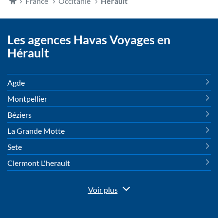
Accueil
France
Occitanie
Hérault
Les agences Havas Voyages en
Hérault
Agde
Montpellier
Béziers
La Grande Motte
Sete
Clermont L'herault
Voir plus
de
points
de