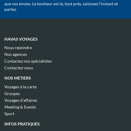
que vos envies. Le bonheur est là, tout près, saisissez l’instant et
partez.
HAVAS VOYAGES
(ouvre
Nous rejoindre
dans
(ouvre
Nos agences
une
dans
(ouvre
nouvelle
Contactez nos spécialistes
une
dans
fenêtre)
(ouvre
nouvelle
Contactez-nous
une
dans
fenêtre)
nouvelle
une
NOS METIERS
fenêtre)
nouvelle
fenêtre)
(ouvre
Voyages à la carte
dans
(ouvre
Groupes
une
dans
(ouvre
nouvelle
Voyages d’affaires
une
dans
fenêtre)
(ouvre
nouvelle
Meeting & Events
une
dans
fenêtre)
(ouvre
nouvelle
Sport
une
dans
fenêtre)
nouvelle
une
INFOS PRATIQUES
fenêtre)
nouvelle