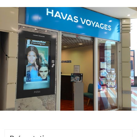
D'OUVERTURE
DE
L'AGENCE
HAVAS
VOYAGES
LE
CRÈS
CARREFOUR