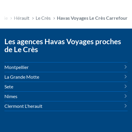
anie
Hérault
Le Crès
Havas Voyages Le Crès Carrefour
Les agences Havas Voyages proches
de Le Crès
Montpellier
La Grande Motte
Sete
Nimes
Clermont L'herault