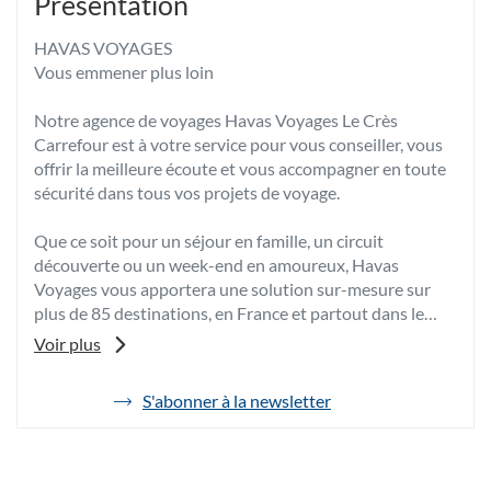
Présentation
HAVAS VOYAGES
Vous emmener plus loin
Notre agence de voyages Havas Voyages Le Crès
Carrefour est à votre service pour vous conseiller, vous
offrir la meilleure écoute et vous accompagner en toute
sécurité dans tous vos projets de voyage.
Que ce soit pour un séjour en famille, un circuit
découverte ou un week-end en amoureux, Havas
Voyages vous apportera une solution sur-mesure sur
plus de 85 destinations, en France et partout dans le
monde.
Voir plus
Grâce à son expertise et à sa passion, votre conseiller
voyages vous fera bénéficier de ses meilleurs conseils et
S'abonner à la newsletter
de
de tarifs négociés afin de vous proposer les vacances
l'agence
dont vous rêvez au meilleur prix.
Havas
Voyages
Pour toutes vos envies d’évasion, venez découvrir votre
Le