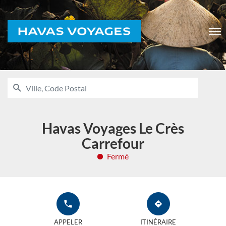
Voyages
Men
RECHERCHER
UNE
Ville,
AGENCE
Code
HAVAS
VOYAGES
Postal
Havas Voyages Le Crès
Carrefour
Fermé
APPELER
JUSQU'À
L'AGENCE
L'AGENCE
APPELER
ITINÉRAIRE
HAVAS
HAVAS