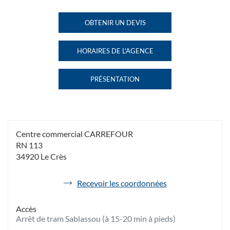
VOYAGES
VOYAGES
LE CRÈS
LE
OBTENIR UN DEVIS
DE
CARREFOUR
CRÈS
L'AGENCE
AU
CARREFOUR
HAVAS
HORAIRES DE L'AGENCE
VOYAGES
HAVAS
LE
VOYAGES
CRÈS
LE
PRÉSENTATION
CARREFOUR
CRÈS
DE
CARREFOUR
L'AGENCE
HAVAS
VOYAGES
LE
CRÈS
Centre commercial CARREFOUR
CARREFOUR
RN 113
34920 Le Crès
de
Recevoir les coordonnées
l'agence
Havas
Accès
Voyages
Arrêt de tram Sablassou (à 15-20 min à pieds)
Le
Crès