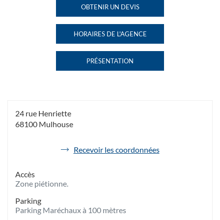
MULHOUSE
MULHOUSE
OBTENIR UN DEVIS
DE
AU
L'AGENCE
HAVAS
HORAIRES DE L'AGENCE
VOYAGES
HAVAS
MULHOUSE
VOYAGES
MULHOUSE
PRÉSENTATION
DE
L'AGENCE
HAVAS
VOYAGES
MULHOUSE
24 rue Henriette
68100 Mulhouse
de
Recevoir les coordonnées
l'agence
Havas
Accès
Voyages
Zone piétionne.
Mulhouse
Parking
Parking Maréchaux à 100 mètres