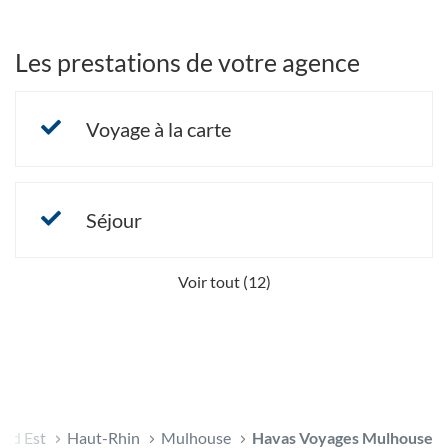
Les prestations de votre agence
Voyage à la carte
Séjour
Voir tout (12)
and Est
Haut-Rhin
Mulhouse
Havas Voyages Mulhouse