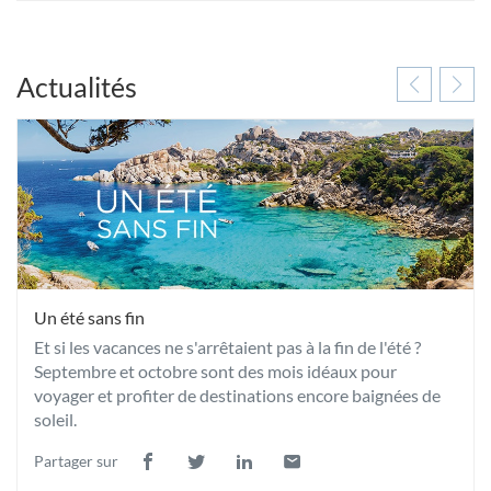
Actualités
Un été sans fin
Et si les vacances ne s'arrêtaient pas à la fin de l'été ?
Septembre et octobre sont des mois idéaux pour
voyager et profiter de destinations encore baignées de
soleil.
Partager sur
Lien
(ouvre
Lien
(ouvre
Lien
(ouvre
Lien
(ouvre