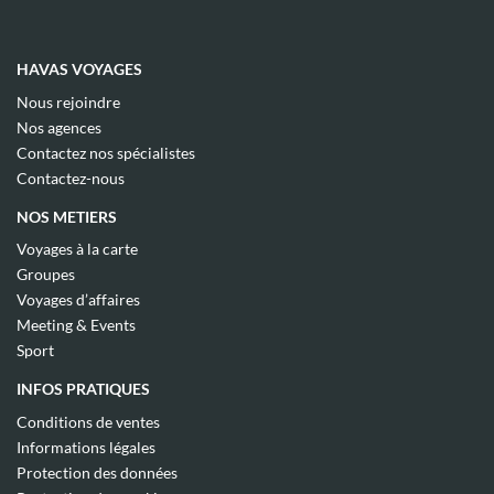
HAVAS VOYAGES
(ouvre
Nous rejoindre
dans
(ouvre
Nos agences
une
dans
(ouvre
nouvelle
Contactez nos spécialistes
une
dans
fenêtre)
(ouvre
nouvelle
Contactez-nous
une
dans
fenêtre)
nouvelle
une
NOS METIERS
fenêtre)
nouvelle
fenêtre)
(ouvre
Voyages à la carte
dans
(ouvre
Groupes
une
dans
(ouvre
nouvelle
Voyages d’affaires
une
dans
fenêtre)
(ouvre
nouvelle
Meeting & Events
une
dans
fenêtre)
(ouvre
nouvelle
Sport
une
dans
fenêtre)
nouvelle
une
INFOS PRATIQUES
fenêtre)
nouvelle
fenêtre)
(ouvre
Conditions de ventes
dans
(ouvre
Informations légales
une
dans
(ouvre
nouvelle
Protection des données
une
dans
fenêtre)
(ouvre