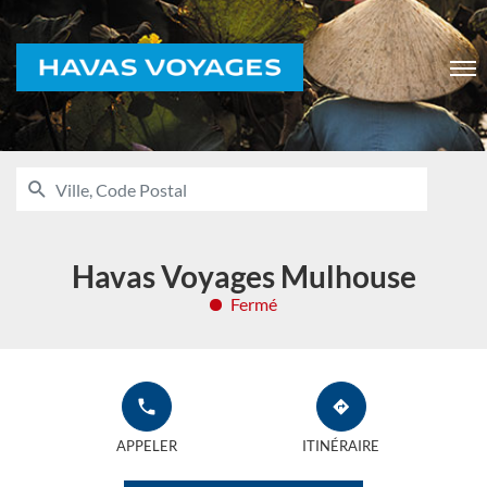
Voyages
Men
RECHERCHER
UNE
Ville,
AGENCE
Code
HAVAS
VOYAGES
Postal
Havas Voyages Mulhouse
Fermé
APPELER
JUSQU'À
L'AGENCE
L'AGENCE
APPELER
ITINÉRAIRE
HAVAS
HAVAS
VOYAGES
VOYAGES