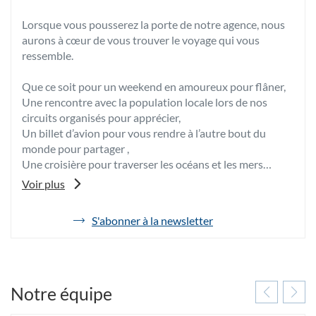
Lorsque vous pousserez la porte de notre agence, nous
aurons à cœur de vous trouver le voyage qui vous
ressemble.
Que ce soit pour un weekend en amoureux pour flâner,
Une rencontre avec la population locale lors de nos
circuits organisés pour apprécier,
Un billet d’avion pour vous rendre à l’autre bout du
monde pour partager ,
Une croisière pour traverser les océans et les mers
Un voyage de noces pour papillonner,
Voir plus
Une thalasso entre ami(es) pour se relaxer,
Un club en famille pour se retrouver,
S'abonner à la newsletter
de
l'agence
Pour chacun de ces moments , nous serons ravies de
Havas
vous accompagner pour élaborer et construire avec
Voyages
vous, votre voyage, en toute sérénité.
Mulhouse
Notre équipe
Vos Travel Planners,