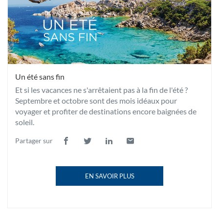
Un été sans fin
Et si les vacances ne s'arrêtaient pas à la fin de l'été ?
Septembre et octobre sont des mois idéaux pour
voyager et profiter de destinations encore baignées de
soleil.
Partager sur
Lien
(ouvre
Lien
(ouvre
Lien
(ouvre
Lien
(ouvre
de
dans
de
dans
de
dans
de
dans
partage
une
partage
une
partage
une
partage
une
EN SAVOIR PLUS
vers
nouvelle
vers
nouvelle
vers
nouvelle
vers
nouvelle
À
facebook
fenêtre)
twitter
fenêtre)
linkedin
fenêtre)
email
fenêtre)
PROPOS
DE
LA
PUBLICATION