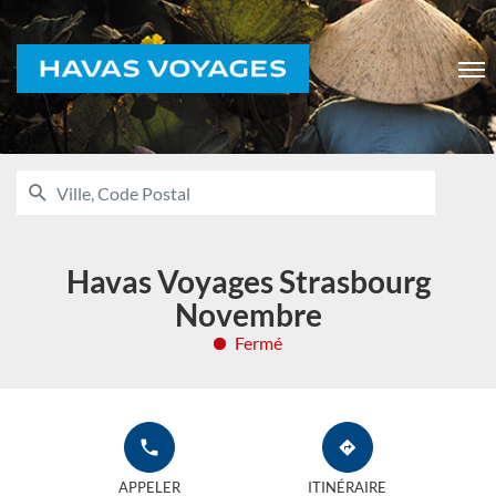
Voyages
Men
RECHERCHER
UNE
Ville,
AGENCE
Code
HAVAS
VOYAGES
Postal
Havas Voyages Strasbourg
Novembre
Fermé
APPELER
JUSQU'À
L'AGENCE
L'AGENCE
APPELER
ITINÉRAIRE
HAVAS
HAVAS