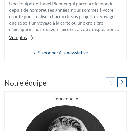
Une équipe de Travel Planner qui parcoure le monde
depuis de nombreuses années, nous sommes à votre
écoute pour réaliser chacun de vos projets de voyages,
que se soit un voyage à la carte ou une croisière
d'exception, notre savoir-faire est à votre disposition.
Voir plus
A très vite,
Nathalie et Emmanuelle
S'abonner à la newsletter
de
l'agence
Havas
Voyages
Strasbourg
Novembre
Notre équipe
Emmanuelle