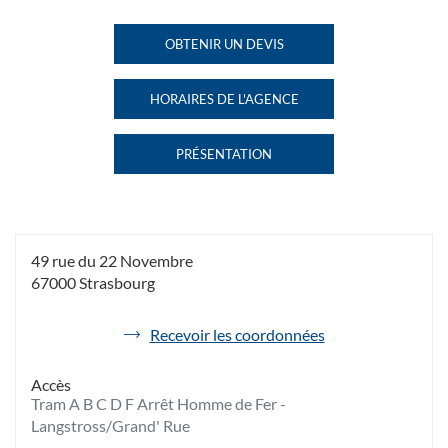
VOYAGES
VOYAGES
STRASBOURG
STRASBOURG
OBTENIR UN DEVIS
DE
NOVEMBRE
NOVEMBRE
L'AGENCE
AU
HAVAS
HORAIRES DE L'AGENCE
VOYAGES
HAVAS
STRASBOURG
VOYAGES
NOVEMBRE
STRASBOURG
PRÉSENTATION
NOVEMBRE
DE
L'AGENCE
HAVAS
VOYAGES
STRASBOURG
NOVEMBRE
49 rue du 22 Novembre
67000 Strasbourg
de
Recevoir les coordonnées
l'agence
Havas
Accès
Voyages
Tram A B C D F Arrêt Homme de Fer -
Strasbourg
Novembre
Langstross/Grand' Rue