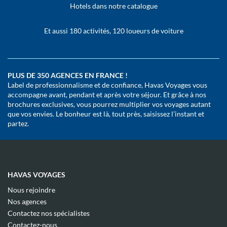
Hotels dans notre catalogue
Et aussi 180 activités, 120 loueurs de voiture
PLUS DE 350 AGENCES EN FRANCE !
Label de professionnalisme et de confiance, Havas Voyages vous
accompagne avant, pendant et après votre séjour. Et grâce à nos
brochures exclusives, vous pourrez multiplier vos voyages autant
que vos envies. Le bonheur est là, tout près, saisissez l’instant et
partez.
HAVAS VOYAGES
(ouvre
Nous rejoindre
dans
(ouvre
Nos agences
une
dans
(ouvre
nouvelle
Contactez nos spécialistes
une
dans
fenêtre)
(ouvre
nouvelle
Contactez-nous