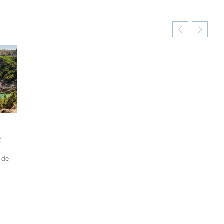
?
 de