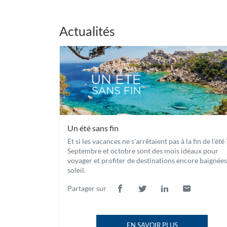
Actualités
Un été sans fin
Et si les vacances ne s'arrêtaient pas à la fin de l'été 
Septembre et octobre sont des mois idéaux pour
voyager et profiter de destinations encore baignées
soleil.
Partager sur
Lien
(ouvre
Lien
(ouvre
Lien
(ouvre
Lien
(ouvre
de
dans
de
dans
de
dans
de
dans
partage
une
partage
une
partage
une
partage
une
EN SAVOIR PLUS
vers
nouvelle
vers
nouvelle
vers
nouvelle
vers
nouvelle