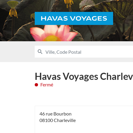
Voyages
RECHERCHER
UNE
Ville,
AGENCE
Code
HAVAS
VOYAGES
Postal
Havas Voyages Charlev
Fermé
46 rue Bourbon
08100 Charleville