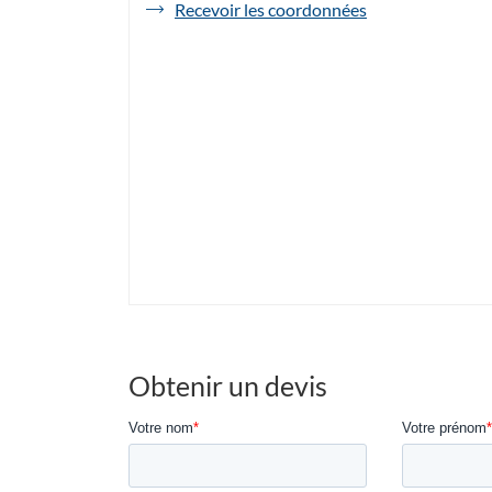
de
Recevoir les coordonnées
l'agence
Havas
Voyages
Charleville
Bourbon
Obtenir un devis