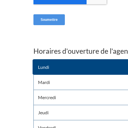
Horaires d'ouverture de l'age
Horaires
Lundi
d'ouverture
Horaires
d'ouverture
d'aujourd'hui
Mardi
Mercredi
Jeudi
Vendredi