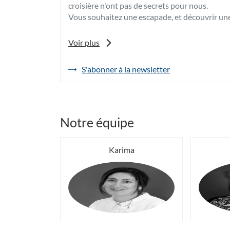
croisière n'ont pas de secrets pour nous.
Vous souhaitez une escapade, et découvrir une
Notre passion du voyage vous guidera dans la r
Voir plus
A très vite,
S'abonner à la newsletter
de
l'agence
Vos travel Planners, Isabelle et Karima
Havas
Voyages
Charleville
Bourbon
Notre équipe
Karima