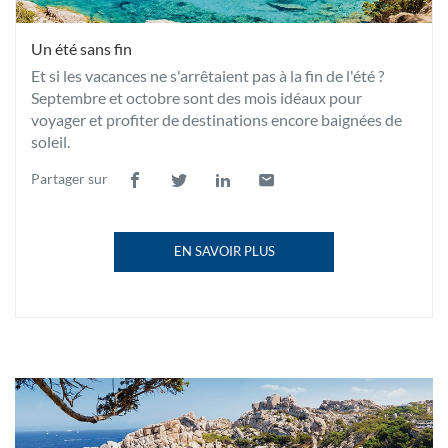
Un été sans fin
Et si les vacances ne s'arrêtaient pas à la fin de l'été ?
Septembre et octobre sont des mois idéaux pour
voyager et profiter de destinations encore baignées de
soleil.
Partager sur
Lien
(ouvre
Lien
(ouvre
Lien
(ouvre
Lien
(ouvre
de
dans
de
dans
de
dans
de
dans
partage
une
partage
une
partage
une
partage
une
EN SAVOIR PLUS
vers
nouvelle
vers
nouvelle
vers
nouvelle
vers
nouvelle
À
facebook
fenêtre)
twitter
fenêtre)
linkedin
fenêtre)
email
fenêtre)
PROPOS
DE
LA
PUBLICATION
UN
ÉTÉ
SANS
Un
FIN
été
(OUVRE
sans
DANS