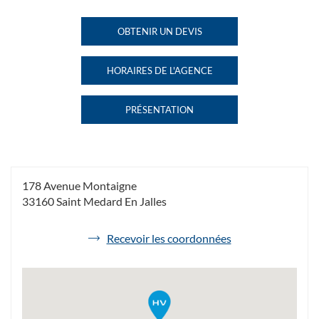
VOYAGES
VOYAGES
ST MÉDARD
ST
OBTENIR UN DEVIS
DE
EN JALLES
MÉDARD
L'AGENCE
AU
EN
HAVAS
JALLES
HORAIRES DE L'AGENCE
VOYAGES
HAVAS
ST
VOYAGES
MÉDARD
ST
PRÉSENTATION
EN
MÉDARD
DE
JALLES
EN
L'AGENCE
JALLES
HAVAS
VOYAGES
ST
MÉDARD
178 Avenue Montaigne
EN
33160 Saint Medard En Jalles
JALLES
de
Recevoir les coordonnées
l'agence
Havas
Voyages
St
Médard
en