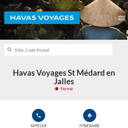
Voyages
Men
RECHERCHER
UNE
Ville,
AGENCE
Code
HAVAS
VOYAGES
Postal
Havas Voyages St Médard en
Jalles
Fermé
APPELER
JUSQU'À
L'AGENCE
L'AGENCE
APPELER
ITINÉRAIRE
HAVAS
HAVAS