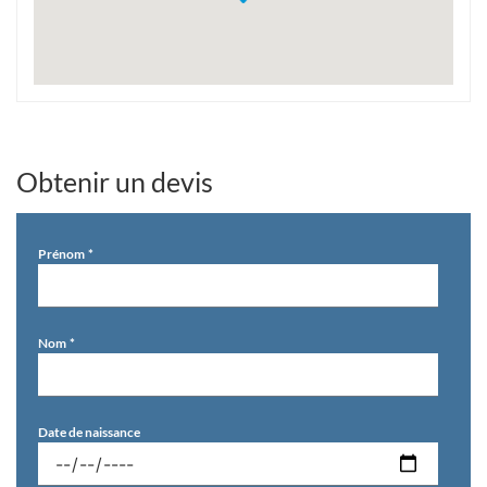
Jalles
Obtenir un devis
Prénom
Nom
Date de naissance