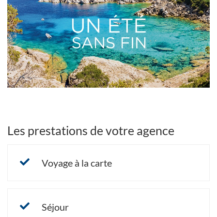
Bannières
fin
UNE
NOUVELLE
FENÊTRE)
Les prestations de votre agence
Voyage à la carte
Séjour