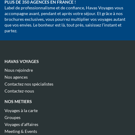
PLUS DE 350 AGENCES EN FRANCE !
Label de professionnalisme et de confiance, Havas Voyages vous
accompagne avant, pendant et après votre séjour. Et grâce à nos
brochures exclusives, vous pourrez multiplier vos voyages autant
que vos envies. Le bonheur est là, tout près, saisissez l’instant et
partez.
HAVAS VOYAGES
(ouvre
Nous rejoindre
dans
(ouvre
Nos agences
une
dans
(ouvre
nouvelle
Contactez nos spécialistes
une
dans
fenêtre)
(ouvre
nouvelle
Contactez-nous
une
dans
fenêtre)
nouvelle
une
NOS METIERS
fenêtre)
nouvelle
fenêtre)
(ouvre
Voyages à la carte
dans
(ouvre
Groupes
une
dans
(ouvre
nouvelle
Voyages d’affaires
une
dans
fenêtre)
(ouvre
nouvelle
Meeting & Events
une
dans