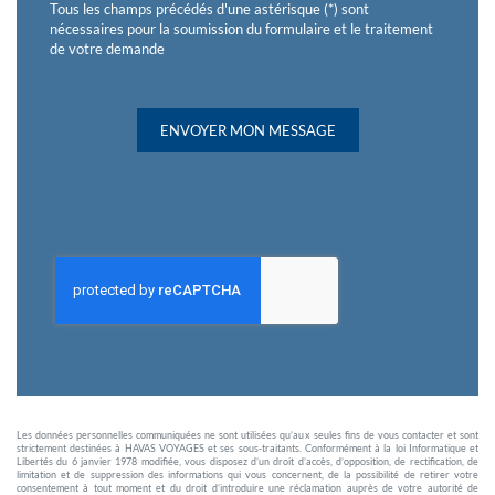
Tous les champs précédés d'une astérisque (*) sont
nécessaires pour la soumission du formulaire et le traitement
de votre demande
ENVOYER MON MESSAGE
Les données personnelles communiquées ne sont utilisées qu’aux seules fins de vous contacter et sont
strictement destinées à HAVAS VOYAGES et ses sous-traitants. Conformément à la loi Informatique et
Libertés du 6 janvier 1978 modifiée, vous disposez d’un droit d’accès, d’opposition, de rectification, de
limitation et de suppression des informations qui vous concernent, de la possibilité de retirer votre
consentement à tout moment et du droit d’introduire une réclamation auprès de votre autorité de