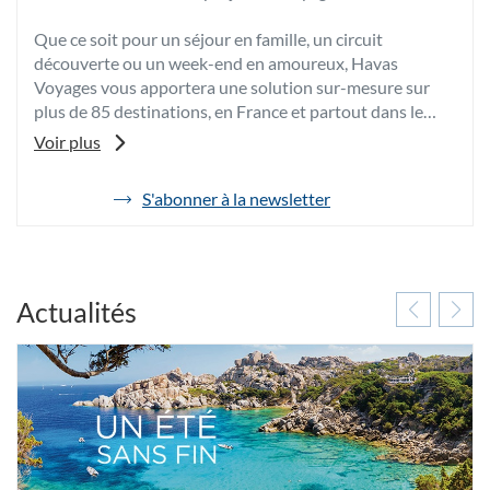
Que ce soit pour un séjour en famille, un circuit
découverte ou un week-end en amoureux, Havas
Voyages vous apportera une solution sur-mesure sur
plus de 85 destinations, en France et partout dans le
monde.
Voir plus
Grâce à son expertise et à sa passion, votre conseiller
voyages vous fera bénéficier de ses meilleurs conseils et
S'abonner à la newsletter
de
de tarifs négociés afin de vous proposer les vacances
l'agence
dont vous rêvez au meilleur prix.
Havas
Voyages
Pour toutes vos envies d’évasion, venez découvrir votre
St
agence de voyages Havas Voyages St Médard en Jalles,
Médard
Actualités
en
spécialiste du voyage sur-mesure à Saint Medard En
Jalles
Jalles.
A très bientôt dans notre agence de voyages Havas
Voyages St Médard en Jalles.