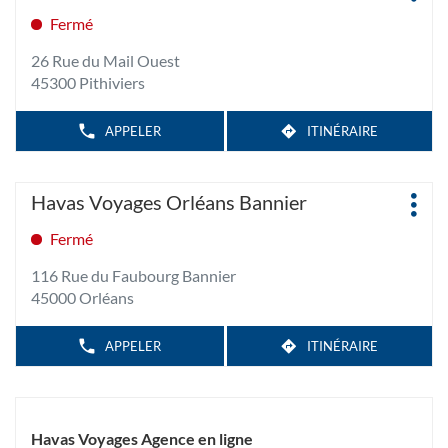
:
L'AGENCE
CHAUSSÉE
d'op
HAVAS
la
Fermé
VOYAGES
touche
MONTARGIS
26 Rue du Mail Ouest
CHAUSSÉE
ENTRÉE
45300 Pithiviers
pour
obtenir
de
APPELER
ITINÉRAIRE
AFFICHER
JUSQU'À
LE
plus
L'AGENCE
NUMÉRO
amples
HAVAS
DE
Appuyer
TÉLÉPHONE
VOYAGES
informations
Agence
Havas Voyages Orléans Bannier
DE
PITHIVIERS
Plus
sur
:
L'AGENCE
MAIL
d'op
HAVAS
la
Fermé
OUEST
VOYAGES
touche
PITHIVIERS
116 Rue du Faubourg Bannier
MAIL
ENTRÉE
OUEST
45000 Orléans
pour
obtenir
de
APPELER
ITINÉRAIRE
AFFICHER
JUSQU'À
LE
plus
L'AGENCE
NUMÉRO
amples
HAVAS
DE
TÉLÉPHONE
VOYAGES
informations
DE
ORLÉANS
L'AGENCE
Havas Voyages Agence en ligne
BANNIER