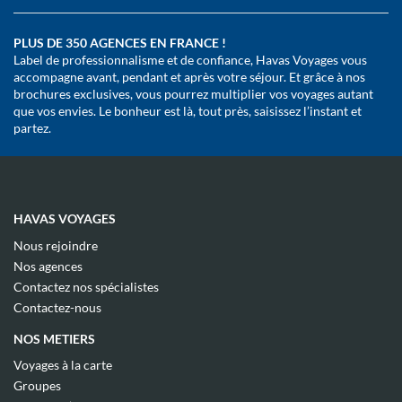
PLUS DE 350 AGENCES EN FRANCE !
Label de professionnalisme et de confiance, Havas Voyages vous
accompagne avant, pendant et après votre séjour. Et grâce à nos
brochures exclusives, vous pourrez multiplier vos voyages autant
que vos envies. Le bonheur est là, tout près, saisissez l’instant et
partez.
HAVAS VOYAGES
(ouvre
Nous rejoindre
dans
(ouvre
Nos agences
une
dans
(ouvre
nouvelle
Contactez nos spécialistes
une
dans
fenêtre)
(ouvre
nouvelle
Contactez-nous
une
dans
fenêtre)
nouvelle
une
NOS METIERS
fenêtre)
nouvelle
fenêtre)
(ouvre
Voyages à la carte
dans
(ouvre
Groupes
une
dans