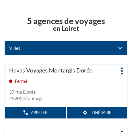
5 agences de voyages
en Loiret
Villes
Appuyer
Agence
Havas Voyages Montargis Dorée
Plus
sur
:
d'op
la
Fermé
touche
57 rue Dorée
ENTRÉE
45200 Montargis
pour
obtenir
de
APPELER
ITINÉRAIRE
AFFICHER
JUSQU'À
LE
plus
L'AGENCE
NUMÉRO
amples
HAVAS
DE
Appuyer
TÉLÉPHONE
VOYAGES