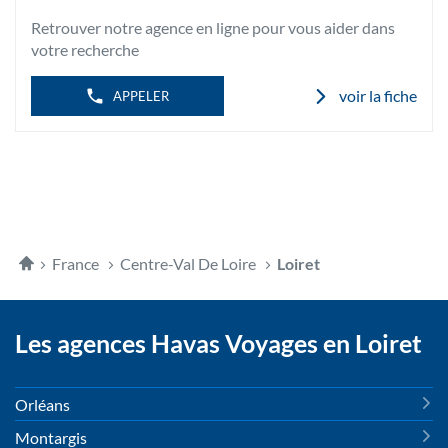
HAVAS
VOYAGES
Retrouver notre agence en ligne pour vous aider dans
ORLÉANS
BANNIER
votre recherche
voir la fiche
APPELER
Accueil
France
Centre-Val De Loire
Loiret
Les agences Havas Voyages en Loiret
Orléans
Montargis