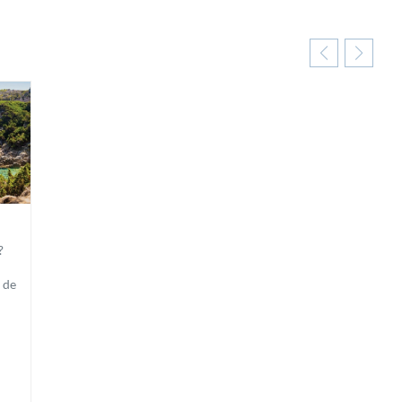
?
 de