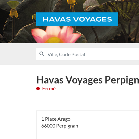
Voyages
RECHERCHER
UNE
Ville,
AGENCE
Code
HAVAS
VOYAGES
Postal
Havas Voyages Perpign
Fermé
1 Place Arago
66000 Perpignan