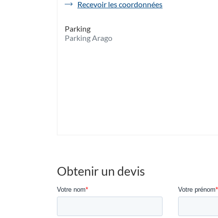
de
Recevoir les coordonnées
l'agence
Havas
Parking
Voyages
Parking Arago
Perpignan
Arago
|
Espace
Club
Med
Obtenir un devis