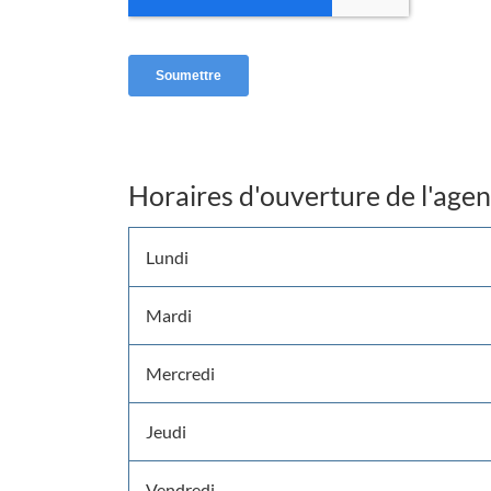
Horaires d'ouverture de l'age
Horaires
Lundi
d'ouverture
Mardi
Mercredi
Jeudi
Vendredi