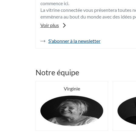
commence ici.
La vitrine connectée vous présentera toutes no
emmènera au bout du monde avec des idées p
Enfin, vous trouverez dans notre agence un cor
Voir plus
voyages Club Med.
S'abonner à la newsletter
de
Nos Travel Planners*, Elise, Virginie et Cather
l'agence
d’organiser grâce à leur expertise et leur pas
Havas
Ils vous accompagneront avant, pendant et apr
Voyages
Perpignan
Au plaisir de vous recevoir très prochaineme
Arago
Notre équipe
|
Espace
Club
Virginie
Med