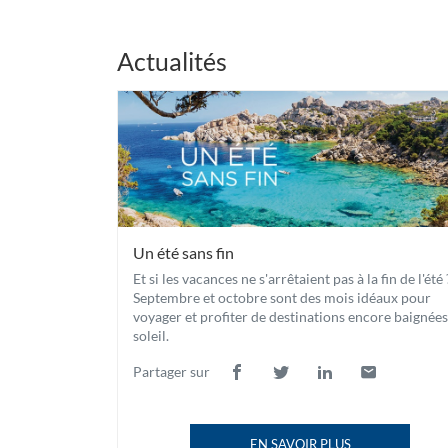
Actualités
Un été sans fin
Et si les vacances ne s'arrêtaient pas à la fin de l'été 
Septembre et octobre sont des mois idéaux pour
voyager et profiter de destinations encore baignées
soleil.
Partager sur
Lien
(ouvre
Lien
(ouvre
Lien
(ouvre
Lien
(ouvre
de
dans
de
dans
de
dans
de
dans
partage
une
partage
une
partage
une
partage
une
EN SAVOIR PLUS
vers
nouvelle
vers
nouvelle
vers
nouvelle
vers
nouvelle