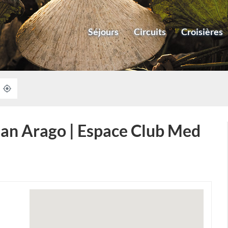
Séjours
Circuits
Croisières
À
,
PROXIMITÉ
TROUVER
UNE
AGENCE
HAVAS
an Arago | Espace Club Med
VOYAGES