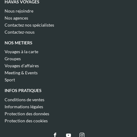
HAVAS VOYAGES
(ouvre
Nous rejoindre
dans
(ouvre
Nos agences
une
dans
(ouvre
nouvelle
Contactez nos spécialistes
une
dans
fenêtre)
(ouvre
nouvelle
Contactez-nous
une
dans
fenêtre)
nouvelle
une
NOS METIERS
fenêtre)
nouvelle
fenêtre)
(ouvre
Voyages à la carte
dans
(ouvre
Groupes
une
dans
(ouvre
nouvelle
Voyages d’affaires
une
dans
fenêtre)
(ouvre
nouvelle
Meeting & Events
une
dans
fenêtre)
(ouvre
nouvelle
Sport
une
dans
fenêtre)
nouvelle
une
INFOS PRATIQUES
fenêtre)
nouvelle
fenêtre)
(ouvre
Conditions de ventes
dans
(ouvre
Informations légales
une
dans
(ouvre
nouvelle
Protection des données
une
dans
fenêtre)
(ouvre
nouvelle
Protection des cookies
une
dans
fenêtre)
nouvelle
une
fenêtre)
nouvelle