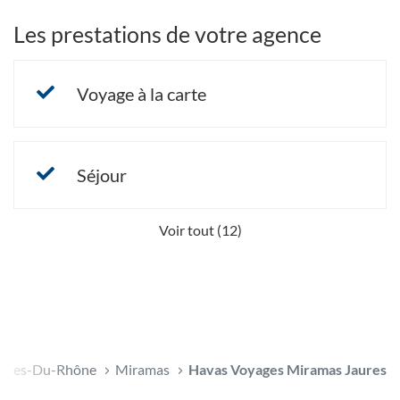
Les prestations de votre agence
Voyage à la carte
Séjour
Voir tout (12)
ches-Du-Rhône
Miramas
Havas Voyages Miramas Jaures