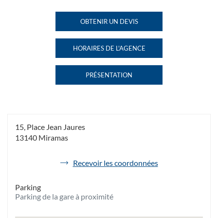
VOYAGES
VOYAGES
MIRAMAS
MIRAMAS
OBTENIR UN DEVIS
DE
JAURES AU
JAURES
L'AGENCE
HAVAS
HORAIRES DE L'AGENCE
VOYAGES
HAVAS
MIRAMAS
VOYAGES
JAURES
MIRAMAS
PRÉSENTATION
JAURES
DE
L'AGENCE
HAVAS
VOYAGES
MIRAMAS
JAURES
15, Place Jean Jaures
13140 Miramas
de
Recevoir les coordonnées
l'agence
Havas
Parking
Voyages
Parking de la gare à proximité
Miramas
Jaures