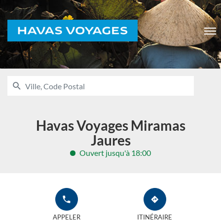
Voyages
Men
RECHERCHER
UNE
Ville,
AGENCE
Code
HAVAS
VOYAGES
Postal
Havas Voyages Miramas
Jaures
Ouvert jusqu'à 18:00
APPELER
JUSQU'À
L'AGENCE
L'AGENCE
APPELER
ITINÉRAIRE
HAVAS
HAVAS