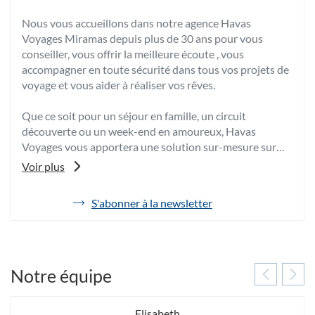
Nous vous accueillons dans notre agence Havas
Voyages Miramas depuis plus de 30 ans pour vous
conseiller, vous offrir la meilleure écoute , vous
accompagner en toute sécurité dans tous vos projets de
voyage et vous aider à réaliser vos rêves.
Que ce soit pour un séjour en famille, un circuit
découverte ou un week-end en amoureux, Havas
Voyages vous apportera une solution sur-mesure sur
plus de 85 destinations, en France et partout dans le
Voir plus
monde.
Grâce à son expertise et à sa passion, vos conseillers
S'abonner à la newsletter
de
voyages vous feront bénéficier de leurs meilleurs
l'agence
conseils et de tarifs négociés afin de vous proposer les
Havas
vacances dont vous rêvez au meilleur prix.
Voyages
Miramas
Nous organiserons également vos déplacements privés
Jaures
Notre équipe
ou professionnels en avion, train ou bateau.
Elisabeth