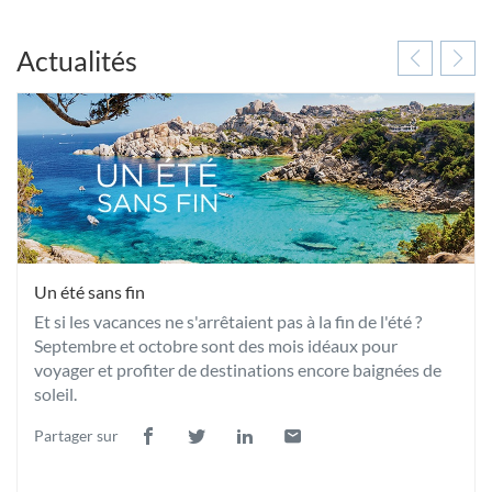
Actualités
Un été sans fin
Et si les vacances ne s'arrêtaient pas à la fin de l'été ?
Septembre et octobre sont des mois idéaux pour
voyager et profiter de destinations encore baignées de
soleil.
Partager sur
Lien
(ouvre
Lien
(ouvre
Lien
(ouvre
Lien
(ouvre
de
dans
de
dans
de
dans
de
dans