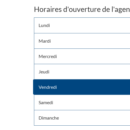
Horaires d'ouverture de l'age
Horaires
Lundi
d'ouverture
Mardi
Mercredi
Jeudi
Vendredi
Horaires
d'ouverture
Samedi
d'aujourd'hui
Dimanche