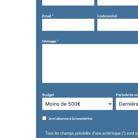
Email
Code postal
Message
Budget
Période de v
Je m'abonne à la newsletter
Tous les champs précédés d'une astérisque (*) sont n