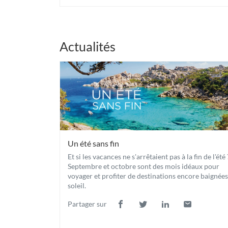
l'agence
Havas
Voyages
Marcq
en
Actualités
Baroeul
Un été sans fin
Et si les vacances ne s'arrêtaient pas à la fin de l'été 
Septembre et octobre sont des mois idéaux pour
voyager et profiter de destinations encore baignées
soleil.
Partager sur
Lien
(ouvre
Lien
(ouvre
Lien
(ouvre
Lien
(ouvre
de
dans
de
dans
de
dans
de
dans