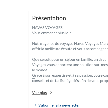
Présentation
HAVAS VOYAGES
Vous emmener plus loin
Notre agence de voyages Havas Voyages Marcq 
offrir la meilleure écoute et vous accompagner
Que ce soit pour un séjour en famille, un cir
Voyages vous apportera une solution sur-mesur
le monde.
Grâce à son expertise et à sa passion, votre co
conseils et de tarifs négociés afin de vous pro
Pour toutes vos envies d’évasion, venez déco
Voir plus
Baroeul, spécialiste du voyage sur-mesure à M
S'abonner à la newsletter
de
A très bientôt dans notre agence de voyages