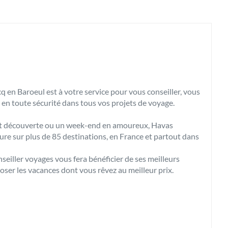
en Baroeul est à votre service pour vous conseiller, vous
 en toute sécurité dans tous vos projets de voyage.
cuit découverte ou un week-end en amoureux, Havas
e sur plus de 85 destinations, en France et partout dans
nseiller voyages vous fera bénéficier de ses meilleurs
poser les vacances dont vous rêvez au meilleur prix.
uvrir votre agence de voyages Havas Voyages Marcq en
arcq en Baroeul.
 Havas Voyages Marcq en Baroeul.