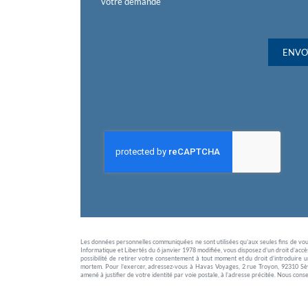
votre demande
ENVO
Les données personnelles communiquées ne sont utilisées qu’aux seules fins de vou
Informatique et Libertés du 6 janvier 1978 modifiée, vous disposez d’un droit d’accès
possibilité de retirer votre consentement à tout moment et du droit d’introduire 
mortem. Pour l’exercer, adressez-vous à Havas Voyages, 2 rue Troyon, 92310 Sèvr
amené à justifier de votre identité par voie postale, à l’adresse précitée. Nous co