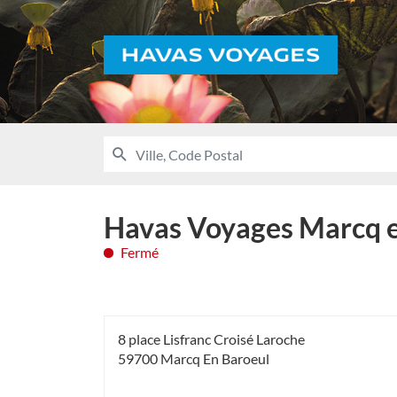
Voyages
RECHERCHER
UNE
Ville,
AGENCE
Code
HAVAS
VOYAGES
Postal
Havas Voyages Marcq 
Fermé
8 place Lisfranc Croisé Laroche
59700 Marcq En Baroeul