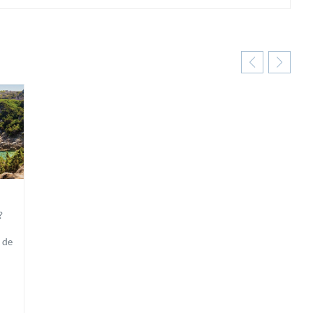
?
 de