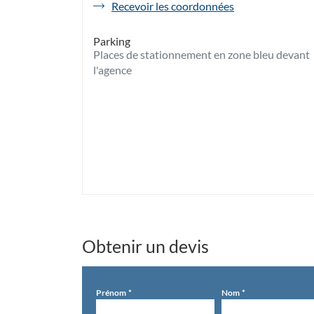
de
Recevoir les coordonnées
l'agence
Havas
Parking
Voyages
Places de stationnement en zone bleu devant
Marcq
en
l'agence
Baroeul
Obtenir un devis
Prénom
Nom