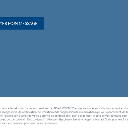
YER MON MESSAGE
s contacter et sont strictement destinées à HAVAS VOYAGES et ses sous-traitants. Conformément à la loi
, d’opposition, de rectification, de limitation et de suppression des informations qui vous concernent, de la
une réclamation auprès de votre autorité de contrôle ainsi que d’organiser le sort de vos données post-
es, ou par courrier électronique à l’adresse https://www.havas-voyages.fr/contact. Vous pourrez être
nservons vos données pour une durée de 36 mois.