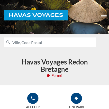
Voyages
Men
RECHERCHER
UNE
Ville,
AGENCE
Code
HAVAS
VOYAGES
Postal
Havas Voyages Redon
Bretagne
Fermé
APPELER
JUSQU'À
L'AGENCE
L'AGENCE
APPELER
ITINÉRAIRE
HAVAS
HAVAS