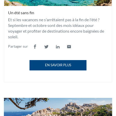
Un été sans fin
Et si les vacances ne s'arrêtaient pas à la fin de l'été ?
Septembre et octobre sont des mois idéaux pour
voyager et profiter de destinations encore baignées de
soleil.
Partager sur
Lien
(ouvre
Lien
(ouvre
Lien
(ouvre
Lien
(ouvre
de
dans
de
dans
de
dans
de
dans
partage
une
partage
une
partage
une
partage
une
EN SAVOIR PLUS
vers
nouvelle
vers
nouvelle
vers
nouvelle
vers
nouvelle
À
facebook
fenêtre)
twitter
fenêtre)
linkedin
fenêtre)
email
fenêtre)
PROPOS
DE
LA
PUBLICATION
UN
ÉTÉ
SANS
Un
FIN
été
(OUVRE
sans
DANS