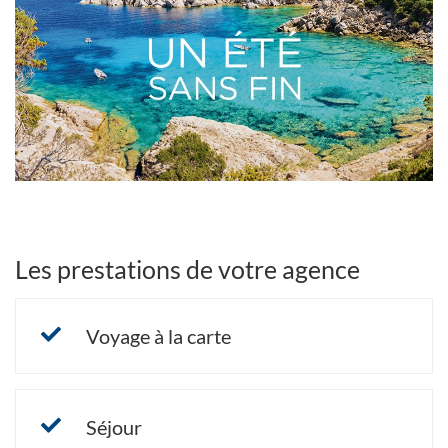
Bannières
fin
UNE
NOUVELLE
FENÊTRE)
Les prestations de votre agence
Voyage à la carte
Séjour