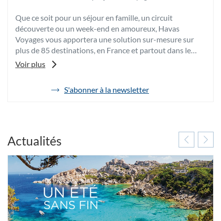
Que ce soit pour un séjour en famille, un circuit
découverte ou un week-end en amoureux, Havas
Voyages vous apportera une solution sur-mesure sur
plus de 85 destinations, en France et partout dans le
monde.
Voir plus
Grâce à son expertise et à sa passion, votre conseiller
voyages vous fera bénéficier de ses meilleurs conseils et
S'abonner à la newsletter
de
de tarifs négociés afin de vous proposer les vacances
l'agence
dont vous rêvez au meilleur prix.
Havas
Voyages
Pour toutes vos envies d’évasion, venez découvrir votre
Redon
agence de voyages Havas Voyages Redon Bretagne,
Bretagne
Actualités
spécialiste du voyage sur-mesure à Redon.
A très bientôt dans notre agence de voyages Havas
Voyages Redon Bretagne.