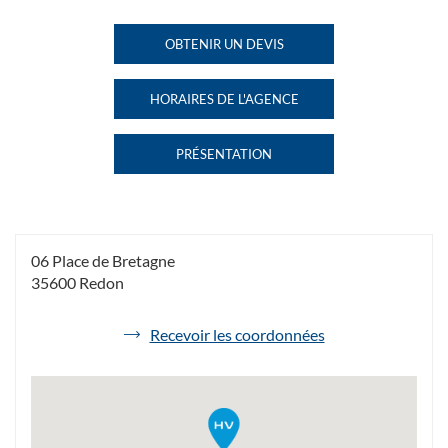
VOYAGES
VOYAGES
REDON
REDON
OBTENIR UN DEVIS
DE
BRETAGNE
BRETAGNE
L'AGENCE
AU
HAVAS
HORAIRES DE L'AGENCE
VOYAGES
HAVAS
REDON
VOYAGES
BRETAGNE
REDON
PRÉSENTATION
BRETAGNE
DE
L'AGENCE
HAVAS
VOYAGES
REDON
BRETAGNE
06 Place de Bretagne
35600 Redon
de
Recevoir les coordonnées
l'agence
Havas
Voyages
Redon
Bretagne