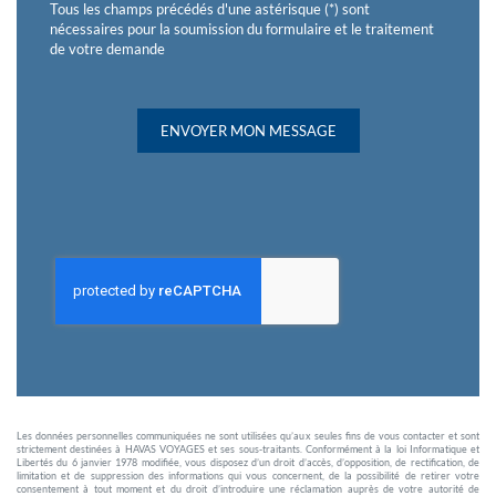
Tous les champs précédés d'une astérisque (*) sont
nécessaires pour la soumission du formulaire et le traitement
de votre demande
ENVOYER MON MESSAGE
Les données personnelles communiquées ne sont utilisées qu’aux seules fins de vous contacter et sont
strictement destinées à HAVAS VOYAGES et ses sous-traitants. Conformément à la loi Informatique et
Libertés du 6 janvier 1978 modifiée, vous disposez d’un droit d’accès, d’opposition, de rectification, de
limitation et de suppression des informations qui vous concernent, de la possibilité de retirer votre
consentement à tout moment et du droit d’introduire une réclamation auprès de votre autorité de