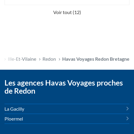
Voir tout (12)
e
Ille-Et-Vilaine
Redon
Havas Voyages Redon Bretagne
Les agences Havas Voyages proches
de Redon
La Gacilly
Ploermel