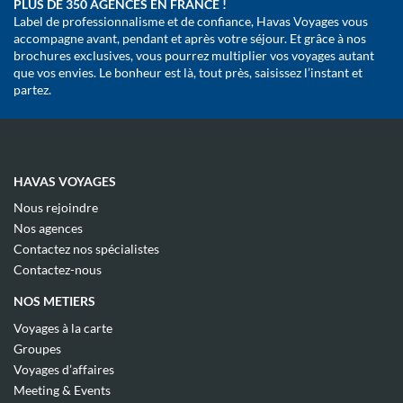
PLUS DE 350 AGENCES EN FRANCE !
Label de professionnalisme et de confiance, Havas Voyages vous
accompagne avant, pendant et après votre séjour. Et grâce à nos
brochures exclusives, vous pourrez multiplier vos voyages autant
que vos envies. Le bonheur est là, tout près, saisissez l’instant et
partez.
HAVAS VOYAGES
(ouvre
Nous rejoindre
dans
(ouvre
Nos agences
une
dans
(ouvre
nouvelle
Contactez nos spécialistes
une
dans
fenêtre)
(ouvre
nouvelle
Contactez-nous
une
dans
fenêtre)
nouvelle
une
NOS METIERS
fenêtre)
nouvelle
fenêtre)
(ouvre
Voyages à la carte
dans
(ouvre
Groupes
une
dans
(ouvre
nouvelle
Voyages d’affaires
une
dans
fenêtre)
(ouvre
nouvelle
Meeting & Events
une
dans
fenêtre)