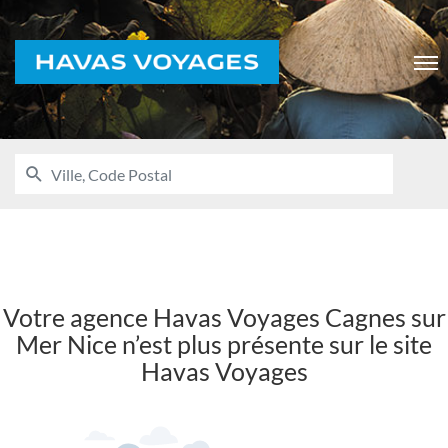
Voyages
Men
RECHERCHER
UNE
Ville,
AGENCE
Code
HAVAS
VOYAGES
Postal
Votre agence Havas Voyages Cagnes sur
Mer Nice n’est plus présente sur le site
Havas Voyages