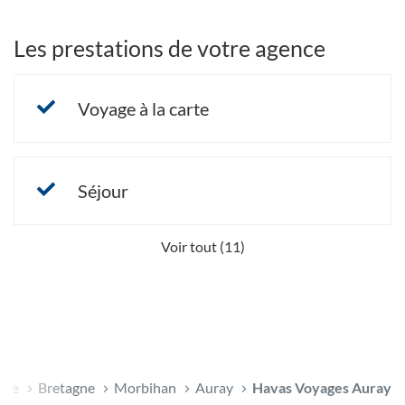
Les prestations de votre agence
Voyage à la carte
Séjour
Voir tout (11)
nce
Bretagne
Morbihan
Auray
Havas Voyages Auray