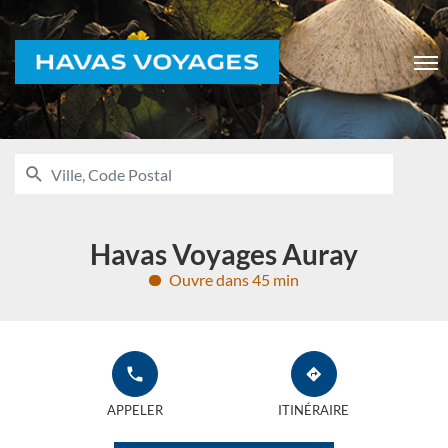
Voyages
Men
RECHERCHER
UNE
Ville,
AGENCE
Code
HAVAS
VOYAGES
Postal
Havas Voyages Auray
Ouvre dans 45 min
APPELER
JUSQU'À
L'AGENCE
L'AGENCE
APPELER
ITINÉRAIRE
HAVAS
HAVAS
VOYAGES
VOYAGES