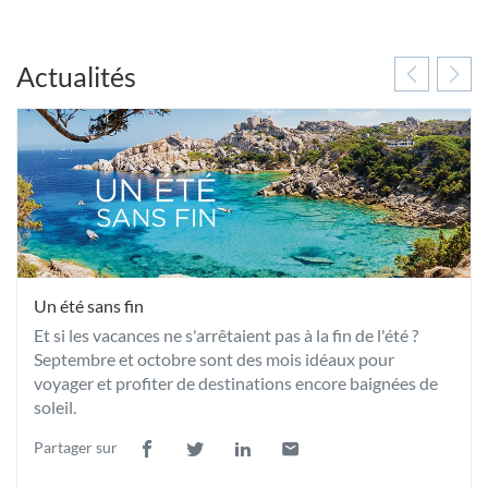
Actualités
Un été sans fin
Et si les vacances ne s'arrêtaient pas à la fin de l'été ?
Septembre et octobre sont des mois idéaux pour
voyager et profiter de destinations encore baignées de
soleil.
Partager sur
Lien
(ouvre
Lien
(ouvre
Lien
(ouvre
Lien
(ouvre
de
dans
de
dans
de
dans
de
dans