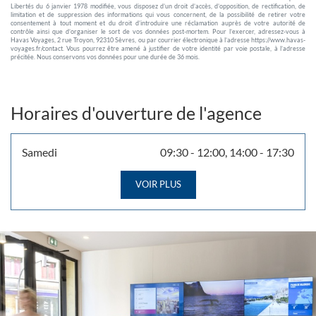
Libertés du 6 janvier 1978 modifiée, vous disposez d’un droit d’accès, d’opposition, de rectification, de
limitation et de suppression des informations qui vous concernent, de la possibilité de retirer votre
consentement à tout moment et du droit d’introduire une réclamation auprès de votre autorité de
contrôle ainsi que d’organiser le sort de vos données post-mortem. Pour l’exercer, adressez-vous à
Havas Voyages, 2 rue Troyon, 92310 Sèvres, ou par courrier électronique à l’adresse https://www.havas-
voyages.fr/contact. Vous pourrez être amené à justifier de votre identité par voie postale, à l’adresse
précitée. Nous conservons vos données pour une durée de 36 mois.
Horaires d'ouverture de l'agence
Horaires
Lundi
Mardi
Mercredi
Jeudi
Vendredi
09:30
09:30
09:30
09:30
09:30
-
-
-
-
-
12:30
12:30
12:30
12:30
12:00
14:00
14:00
14:00
14:00
14:30
-
-
-
-
-
18:30
18:30
18:30
18:30
18:30
Horaires
Samedi
09:30
-
12:00
14:00
-
17:30
d'ouverture
d'ouverture
Dimanche
Fermé
d'aujourd'hui
VOIR PLUS
ET
LES
HORAIRES
D'OUVERTURE
DE
L'AGENCE
HAVAS
VOYAGES
AURAY