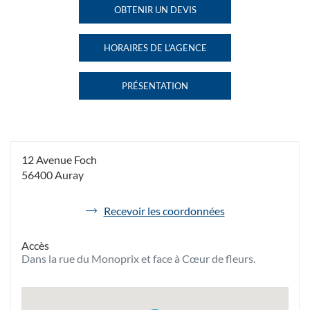
AURAY AU
AURAY
OBTENIR UN DEVIS
DE
L'AGENCE
HAVAS
HORAIRES DE L'AGENCE
VOYAGES
HAVAS
AURAY
VOYAGES
AURAY
PRÉSENTATION
DE
L'AGENCE
HAVAS
VOYAGES
AURAY
12 Avenue Foch
56400 Auray
de
Recevoir les coordonnées
l'agence
Havas
Accès
Voyages
Dans la rue du Monoprix et face à Cœur de fleurs.
Auray