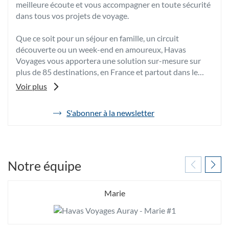
meilleure écoute et vous accompagner en toute sécurité
dans tous vos projets de voyage.
Que ce soit pour un séjour en famille, un circuit
découverte ou un week-end en amoureux, Havas
Voyages vous apportera une solution sur-mesure sur
plus de 85 destinations, en France et partout dans le
monde.
Voir plus
Grâce à son expertise et à sa passion, votre conseiller
voyages vous fera bénéficier de ses meilleurs conseils et
S'abonner à la newsletter
de
de tarifs négociés afin de vous proposer les vacances
l'agence
dont vous rêvez au meilleur prix.
Havas
Voyages
Pour toutes vos envies d’évasion, venez découvrir votre
Auray
agence de voyages Havas Voyages Auray, spécialiste du
Notre équipe
voyage sur-mesure à Auray.
Marie
A très bientôt dans notre agence de voyages Havas
Voyages Auray.