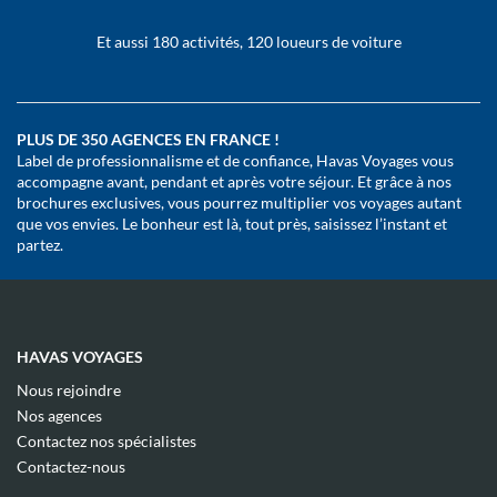
Et aussi 180 activités, 120 loueurs de voiture
PLUS DE 350 AGENCES EN FRANCE !
Label de professionnalisme et de confiance, Havas Voyages vous
accompagne avant, pendant et après votre séjour. Et grâce à nos
brochures exclusives, vous pourrez multiplier vos voyages autant
que vos envies. Le bonheur est là, tout près, saisissez l’instant et
partez.
HAVAS VOYAGES
(ouvre
Nous rejoindre
dans
(ouvre
Nos agences
une
dans
(ouvre
nouvelle
Contactez nos spécialistes
une
dans
fenêtre)
(ouvre
nouvelle
Contactez-nous
une
dans
fenêtre)
nouvelle