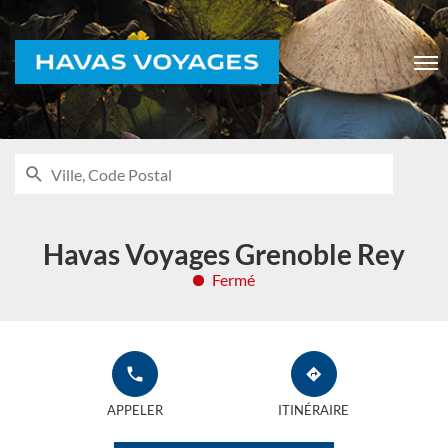
Voyages
Men
RECHERCHER
UNE
Ville,
AGENCE
Code
HAVAS
VOYAGES
Postal
Havas Voyages Grenoble Rey
Fermé
APPELER
JUSQU'À
L'AGENCE
L'AGENCE
APPELER
ITINÉRAIRE
HAVAS
HAVAS
VOYAGES
VOYAGES