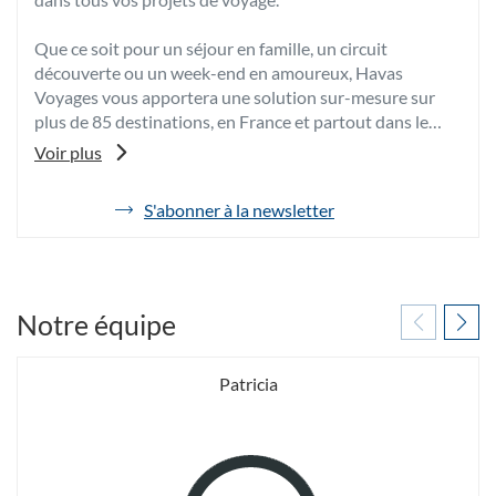
Que ce soit pour un séjour en famille, un circuit
découverte ou un week-end en amoureux, Havas
Voyages vous apportera une solution sur-mesure sur
plus de 85 destinations, en France et partout dans le
monde.
Voir plus
Grâce à son expertise et à sa passion, votre conseiller
voyages vous fera bénéficier de ses meilleurs conseils et
S'abonner à la newsletter
de
de tarifs négociés afin de vous proposer les vacances
l'agence
dont vous rêvez au meilleur prix.
Havas
Voyages
Pour toutes vos envies d’évasion, venez découvrir votre
Grenoble
agence de voyages Havas Voyages Grenoble Rey,
Rey
Notre équipe
spécialiste du voyage sur-mesure à Grenoble.
Patricia
A très bientôt dans notre agence de voyages Havas
Voyages Grenoble Rey.