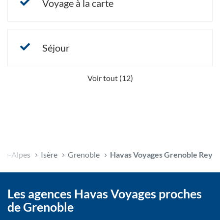
Voyage à la carte
Séjour
Voir tout (12)
ne-Alpes
Isère
Grenoble
Havas Voyages Grenoble Rey
Les agences Havas Voyages proches
de Grenoble