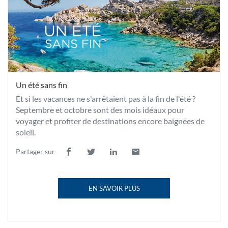
Un été sans fin
Et si les vacances ne s'arrêtaient pas à la fin de l'été ?
Septembre et octobre sont des mois idéaux pour
voyager et profiter de destinations encore baignées de
soleil.
Partager sur
Lien
(ouvre
Lien
(ouvre
Lien
(ouvre
Lien
(ouvre
de
dans
de
dans
de
dans
de
dans
partage
une
partage
une
partage
une
partage
une
EN SAVOIR PLUS
vers
nouvelle
vers
nouvelle
vers
nouvelle
vers
nouvelle
À
facebook
fenêtre)
twitter
fenêtre)
linkedin
fenêtre)
email
fenêtre)
PROPOS
DE
LA