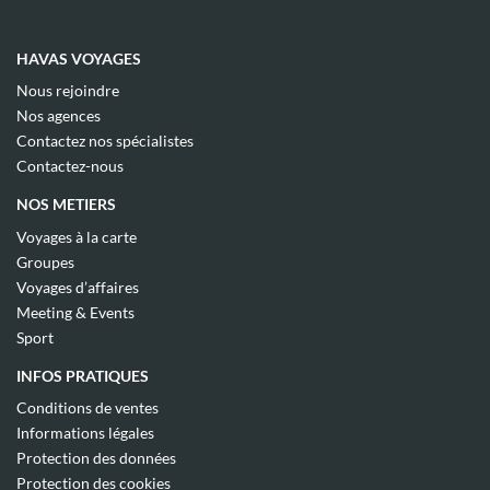
HAVAS VOYAGES
(ouvre
Nous rejoindre
dans
(ouvre
Nos agences
une
dans
(ouvre
nouvelle
Contactez nos spécialistes
une
dans
fenêtre)
(ouvre
nouvelle
Contactez-nous
une
dans
fenêtre)
nouvelle
une
NOS METIERS
fenêtre)
nouvelle
fenêtre)
(ouvre
Voyages à la carte
dans
(ouvre
Groupes
une
dans
(ouvre
nouvelle
Voyages d’affaires
une
dans
fenêtre)
(ouvre
nouvelle
Meeting & Events
une
dans
fenêtre)
(ouvre
nouvelle
Sport
une
dans
fenêtre)
nouvelle
une
INFOS PRATIQUES
fenêtre)
nouvelle
fenêtre)
(ouvre
Conditions de ventes
dans
(ouvre
Informations légales
une
dans
(ouvre
nouvelle
Protection des données
une
dans
fenêtre)
(ouvre
nouvelle
Protection des cookies
une