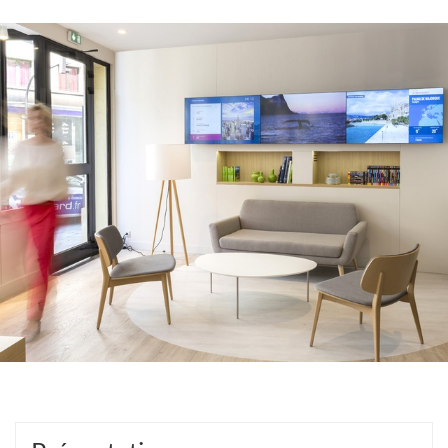
D'OUVERTURE
DE
L'AGENCE
HAVAS
VOYAGES
MARSEILLE
MONTGRAND