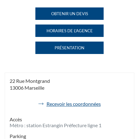
VOYAGES
VOYAGES
MARSEILLE
MARSEILLE
OBTENIR UN DEVIS
DE
MONTGRAND
MONTGRAND
L'AGENCE
AU
HAVAS
HORAIRES DE L'AGENCE
VOYAGES
HAVAS
MARSEILLE
VOYAGES
MONTGRAND
MARSEILLE
PRÉSENTATION
MONTGRAND
DE
L'AGENCE
HAVAS
VOYAGES
MARSEILLE
MONTGRAND
22 Rue Montgrand
13006 Marseille
de
Recevoir les coordonnées
l'agence
Havas
Accès
Voyages
Métro : station Estrangin Préfecture ligne 1
Marseille
Montgrand
Parking