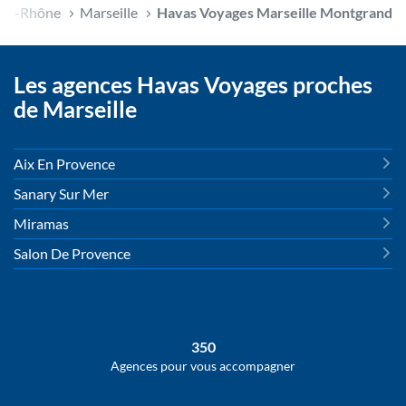
Du-Rhône
Marseille
Havas Voyages Marseille Montgrand
Les agences Havas Voyages proches
de Marseille
Aix En Provence
Sanary Sur Mer
Miramas
Salon De Provence
350
Agences pour vous accompagner