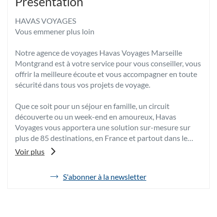
Présentation
HAVAS VOYAGES
Vous emmener plus loin
Notre agence de voyages Havas Voyages Marseille
Montgrand est à votre service pour vous conseiller, vous
offrir la meilleure écoute et vous accompagner en toute
sécurité dans tous vos projets de voyage.
Que ce soit pour un séjour en famille, un circuit
découverte ou un week-end en amoureux, Havas
Voyages vous apportera une solution sur-mesure sur
plus de 85 destinations, en France et partout dans le
monde.
Voir plus
Grâce à son expertise et à sa passion, votre conseiller
voyages vous fera bénéficier de ses meilleurs conseils et
S'abonner à la newsletter
de
de tarifs négociés afin de vous proposer les vacances
l'agence
dont vous rêvez au meilleur prix.
Havas
Voyages
Pour toutes vos envies d’évasion, venez découvrir votre
Marseille