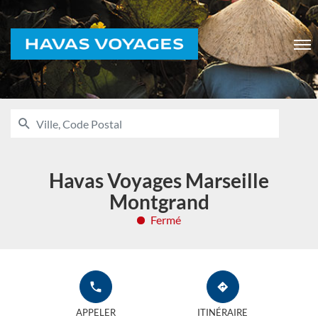
Voyages
Men
RECHERCHER
UNE
Ville,
AGENCE
Code
HAVAS
VOYAGES
Postal
Havas Voyages Marseille
Montgrand
Fermé
APPELER
JUSQU'À
L'AGENCE
L'AGENCE
APPELER
ITINÉRAIRE
HAVAS
HAVAS