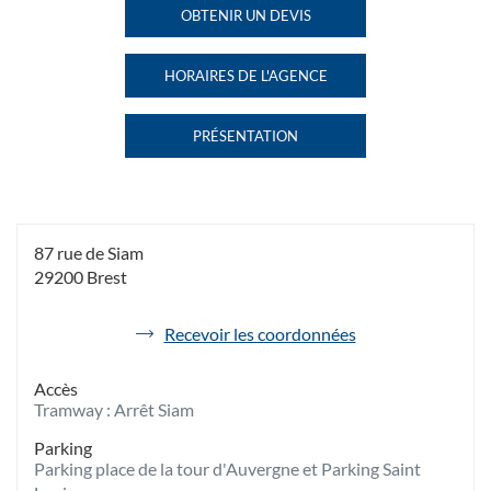
BREST SIAM
BREST
OBTENIR UN DEVIS
DE
AU
SIAM
L'AGENCE
HAVAS
HORAIRES DE L'AGENCE
VOYAGES
HAVAS
BREST
VOYAGES
SIAM
BREST
PRÉSENTATION
SIAM
DE
L'AGENCE
HAVAS
VOYAGES
BREST
SIAM
87 rue de Siam
29200 Brest
de
Recevoir les coordonnées
l'agence
Havas
Accès
Voyages
Tramway : Arrêt Siam
Brest
Siam
Parking
Parking place de la tour d'Auvergne et Parking Saint