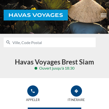
Voyages
Men
RECHERCHER
UNE
Ville,
AGENCE
Code
HAVAS
VOYAGES
Postal
Havas Voyages Brest Siam
Ouvert jusqu'à 18:30
APPELER
JUSQU'À
L'AGENCE
L'AGENCE
APPELER
ITINÉRAIRE
HAVAS
HAVAS
VOYAGES
VOYAGES