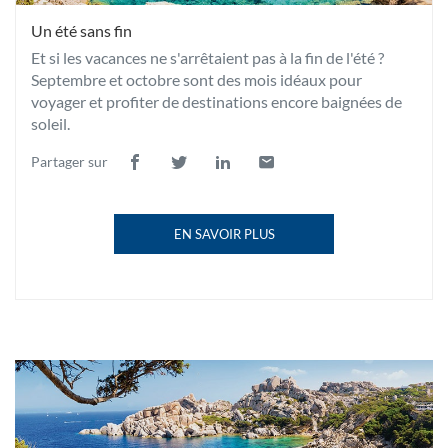
Un été sans fin
Et si les vacances ne s'arrêtaient pas à la fin de l'été ?
Septembre et octobre sont des mois idéaux pour
voyager et profiter de destinations encore baignées de
soleil.
Partager sur
Lien
(ouvre
Lien
(ouvre
Lien
(ouvre
Lien
(ouvre
de
dans
de
dans
de
dans
de
dans
partage
une
partage
une
partage
une
partage
une
EN SAVOIR PLUS
vers
nouvelle
vers
nouvelle
vers
nouvelle
vers
nouvelle
À
facebook
fenêtre)
twitter
fenêtre)
linkedin
fenêtre)
email
fenêtre)
PROPOS
DE
LA
PUBLICATION
UN
ÉTÉ
SANS
Un
FIN
été
(OUVRE
sans
DANS
Bannières
fin
UNE