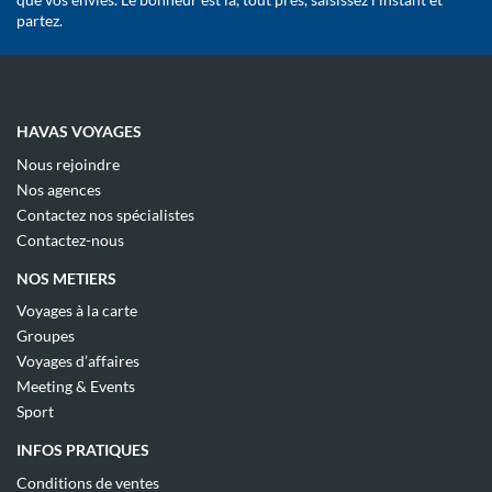
partez.
HAVAS VOYAGES
(ouvre
Nous rejoindre
dans
(ouvre
Nos agences
une
dans
(ouvre
nouvelle
Contactez nos spécialistes
une
dans
fenêtre)
(ouvre
nouvelle
Contactez-nous
une
dans
fenêtre)
nouvelle
une
NOS METIERS
fenêtre)
nouvelle
fenêtre)
(ouvre
Voyages à la carte
dans
(ouvre
Groupes
une
dans
(ouvre
nouvelle
Voyages d’affaires
une
dans
fenêtre)
(ouvre
nouvelle
Meeting & Events
une
dans
fenêtre)
(ouvre
nouvelle
Sport
une
dans
fenêtre)
nouvelle
une
INFOS PRATIQUES
fenêtre)
nouvelle
fenêtre)
(ouvre
Conditions de ventes