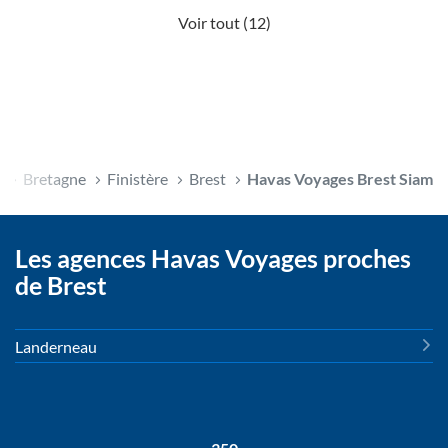
Voir tout (12)
e
Bretagne
Finistère
Brest
Havas Voyages Brest Siam
Les agences Havas Voyages proches
de Brest
Landerneau