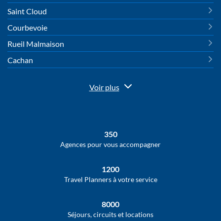
Saint Cloud
Courbevoie
Rueil Malmaison
Cachan
Voir plus
de
points
de
vente
de
350
HAVAS
VOYAGES
Agences pour vous accompagner
1200
Travel Planners à votre service
8000
Séjours, circuits et locations