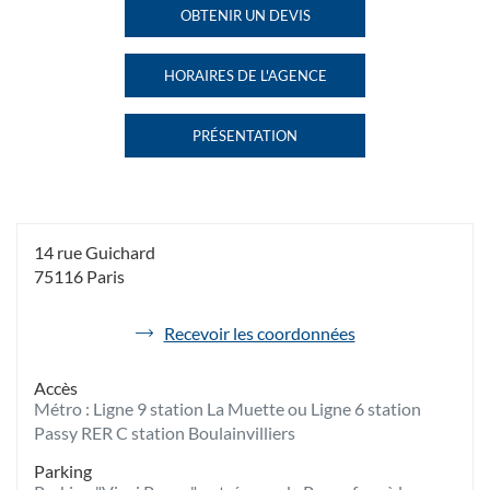
PARIS
PARIS
OBTENIR UN DEVIS
DE
PASSY AU
PASSY
L'AGENCE
HAVAS
HORAIRES DE L'AGENCE
VOYAGES
HAVAS
PARIS
VOYAGES
PASSY
PARIS
PRÉSENTATION
PASSY
DE
L'AGENCE
HAVAS
VOYAGES
PARIS
PASSY
14 rue Guichard
75116 Paris
de
Recevoir les coordonnées
l'agence
Havas
Accès
Voyages
Métro : Ligne 9 station La Muette ou Ligne 6 station
Paris
Passy
Passy RER C station Boulainvilliers
Parking