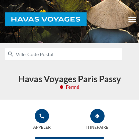
Voyages
Men
RECHERCHER
UNE
Ville,
AGENCE
Code
HAVAS
VOYAGES
Postal
Havas Voyages Paris Passy
Fermé
APPELER
JUSQU'À
L'AGENCE
L'AGENCE
APPELER
ITINÉRAIRE
HAVAS
HAVAS
VOYAGES
VOYAGES