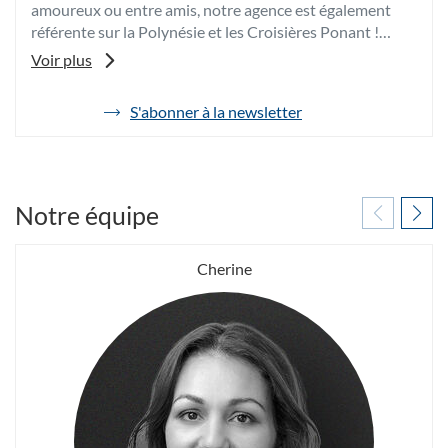
amoureux ou entre amis, notre agence est également
référente sur la Polynésie et les Croisières Ponant !
Alors, prêts à voyager ?
Voir plus
Nous avons hâte de vous rencontrer,
S'abonner à la newsletter
de
Au plaisir de vous recevoir !
l'agence
Havas
Voyages
Paris
Passy
Notre équipe
Cherine