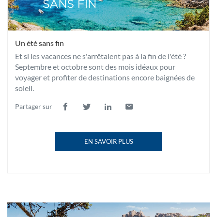
Un été sans fin
Et si les vacances ne s'arrêtaient pas à la fin de l'été ?
Septembre et octobre sont des mois idéaux pour
voyager et profiter de destinations encore baignées de
soleil.
Partager sur
Lien
(ouvre
Lien
(ouvre
Lien
(ouvre
Lien
(ouvre
de
dans
de
dans
de
dans
de
dans
partage
une
partage
une
partage
une
partage
une
EN SAVOIR PLUS
vers
nouvelle
vers
nouvelle
vers
nouvelle
vers
nouvelle
À
facebook
fenêtre)
twitter
fenêtre)
linkedin
fenêtre)
email
fenêtre)
PROPOS
DE
LA
PUBLICATION
UN
ÉTÉ
SANS
Un
FIN