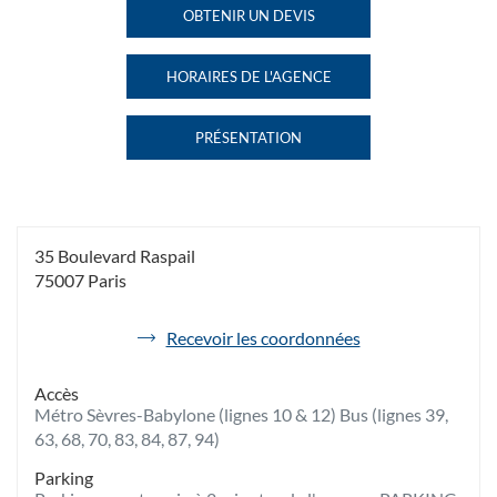
PARIS
PARIS
OBTENIR UN DEVIS
DE
RASPAIL AU
RASPAIL
L'AGENCE
HAVAS
HORAIRES DE L'AGENCE
VOYAGES
HAVAS
PARIS
VOYAGES
RASPAIL
PARIS
PRÉSENTATION
RASPAIL
DE
L'AGENCE
HAVAS
VOYAGES
PARIS
RASPAIL
35 Boulevard Raspail
75007 Paris
de
Recevoir les coordonnées
l'agence
Havas
Accès
Voyages
Métro Sèvres-Babylone (lignes 10 & 12) Bus (lignes 39,
Paris
Raspail
63, 68, 70, 83, 84, 87, 94)
Parking