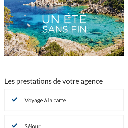
DANS
Bannières
fin
UNE
NOUVELLE
FENÊTRE)
Les prestations de votre agence
Voyage à la carte
Séjour