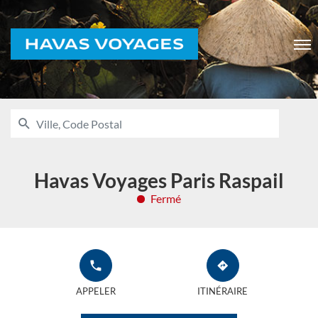
Voyages
Men
RECHERCHER
UNE
Ville,
AGENCE
Code
HAVAS
VOYAGES
Postal
Havas Voyages Paris Raspail
Fermé
APPELER
JUSQU'À
L'AGENCE
L'AGENCE
APPELER
ITINÉRAIRE
HAVAS
HAVAS
VOYAGES
VOYAGES