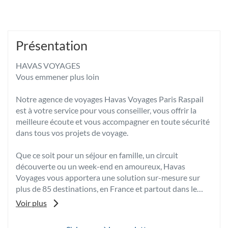
Présentation
HAVAS VOYAGES
Vous emmener plus loin
Notre agence de voyages Havas Voyages Paris Raspail
est à votre service pour vous conseiller, vous offrir la
meilleure écoute et vous accompagner en toute sécurité
dans tous vos projets de voyage.
Que ce soit pour un séjour en famille, un circuit
découverte ou un week-end en amoureux, Havas
Voyages vous apportera une solution sur-mesure sur
plus de 85 destinations, en France et partout dans le
monde.
Voir plus
Grâce à son expertise et à sa passion, votre conseiller
voyages vous fera bénéficier de ses meilleurs conseils et