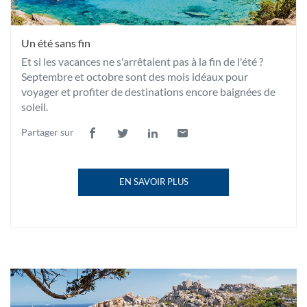
Un été sans fin
Et si les vacances ne s'arrêtaient pas à la fin de l'été ?
Septembre et octobre sont des mois idéaux pour
voyager et profiter de destinations encore baignées de
soleil.
Partager sur
Lien
(ouvre
Lien
(ouvre
Lien
(ouvre
Lien
(ouvre
de
dans
de
dans
de
dans
de
dans
partage
une
partage
une
partage
une
partage
une
EN SAVOIR PLUS
vers
nouvelle
vers
nouvelle
vers
nouvelle
vers
nouvelle
À
facebook
fenêtre)
twitter
fenêtre)
linkedin
fenêtre)
email
fenêtre)
PROPOS
DE
LA
PUBLICATION
UN
ÉTÉ
SANS
Un
FIN
été
(OUVRE
sans