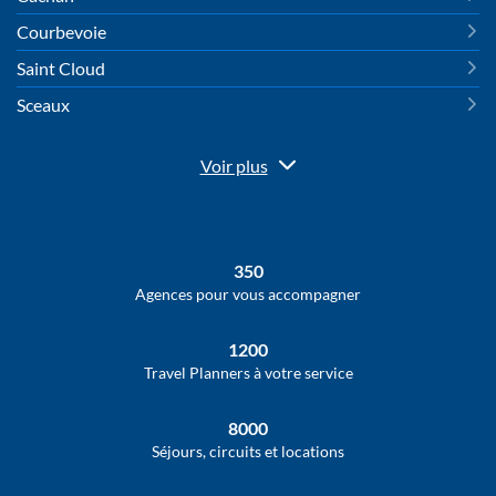
Courbevoie
Saint Cloud
Sceaux
Voir plus
de
points
de
vente
de
350
HAVAS
VOYAGES
Agences pour vous accompagner
1200
Travel Planners à votre service
8000
Séjours, circuits et locations