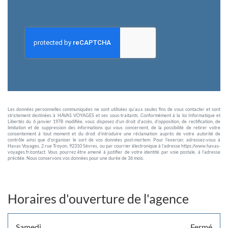
Les données personnelles communiquées ne sont utilisées qu’aux seules fins de vous contacter et sont
strictement destinées à HAVAS VOYAGES et ses sous-traitants. Conformément à la loi Informatique et
Libertés du 6 janvier 1978 modifiée, vous disposez d’un droit d’accès, d’opposition, de rectification, de
limitation et de suppression des informations qui vous concernent, de la possibilité de retirer votre
consentement à tout moment et du droit d’introduire une réclamation auprès de votre autorité de
contrôle ainsi que d’organiser le sort de vos données post-mortem. Pour l’exercer, adressez-vous à
Havas Voyages, 2 rue Troyon, 92310 Sèvres, ou par courrier électronique à l’adresse https://www.havas-
voyages.fr/contact. Vous pourrez être amené à justifier de votre identité par voie postale, à l’adresse
précitée. Nous conservons vos données pour une durée de 36 mois.
Horaires d'ouverture de l'agence
Horaires
Lundi
Mardi
Mercredi
Jeudi
Vendredi
10:00
10:00
10:00
10:00
10:00
-
-
-
-
-
13:00
13:00
13:00
13:00
13:00
14:00
14:00
14:00
14:00
14:00
-
-
-
-
-
18:00
18:00
18:00
18:00
18:00
Horaires
Samedi
Fermé