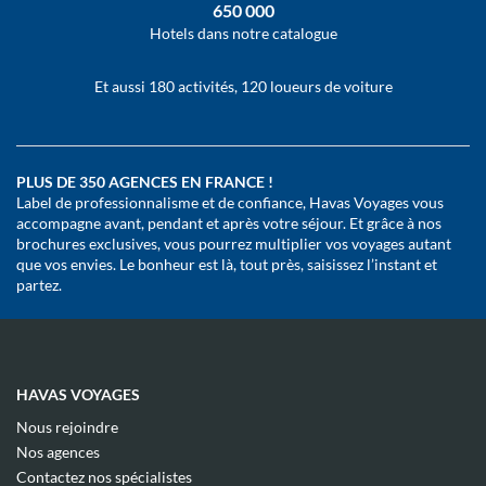
650 000
Hotels dans notre catalogue
Et aussi 180 activités, 120 loueurs de voiture
PLUS DE 350 AGENCES EN FRANCE !
Label de professionnalisme et de confiance, Havas Voyages vous
accompagne avant, pendant et après votre séjour. Et grâce à nos
brochures exclusives, vous pourrez multiplier vos voyages autant
que vos envies. Le bonheur est là, tout près, saisissez l’instant et
partez.
HAVAS VOYAGES
(ouvre
Nous rejoindre
dans
(ouvre
Nos agences
une
dans
(ouvre
nouvelle
Contactez nos spécialistes
une